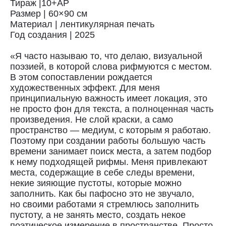
Тираж |10+АР
Размер | 60×90 см
Материал | лентикулярная печать
Год создания | 2025
«Я часто называю то, что делаю, визуальной
поэзией, в которой слова рифмуются с местом.
В этом сопоставлении рождается
художественных эффект. Для меня
принципиальную важность имеет локация, это
не просто фон для текста, а полноценная часть
произведения. Не слой краски, а само
пространство — медиум, с которым я работаю.
Поэтому при создании работы большую часть
Доставка
времени занимает поиск места, а затем подбор
к нему подходящей рифмы. Меня привлекают
Доставка осуществляется курьерской
места, содержащие в себе следы времени,
службой СДЭК за счёт покупателя.
некие зияющие пустоты, которые можно
Сроки доставки: 2−3 дня по Санкт-
заполнить. Как бы пафосно это не звучало,
Петербургу и 3−8 дней по России.
но своими работами я стремлюсь заполнить
Самовывоз из магазина в Санкт-
пустоту, а не занять место, создать некое
Петербурге возможен
поэтическое измерение в пространстве. Просто