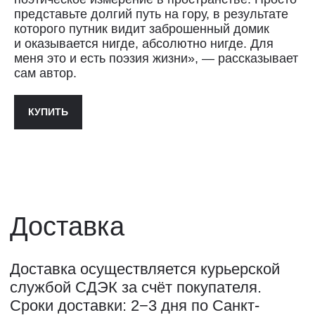
по предварительной договорённости
представьте долгий путь на гору, в результате
+7 (921) 433-35-93
которого путник видит заброшенный домик
и оказывается нигде, абсолютно нигде. Для
ПОЛИТИКА КОНФИДЕНЦИАЛЬНОСТИ↗
меня это и есть поэзия жизни», — рассказывает
сам автор.
ПУБЛИЧНАЯ ОФЕРТА↗
КУПИТЬ
ОООО "СИЛА МЕСТА", ИНН: 7801287990,
ОГРН: 1157847294770, КОНТАКТНЫЙ ТЕЛЕФОН: +79117796395,
ПОЧТА: SHOP@STREET-ART-STORAGE.COM
ВКОНТАКТЕ↗
И
ТЕЛЕГРАМ↗
ПОЧТА:
INFO@STREET-ART-STORAGE.COM
,
PR@STREET-ART-STORAGE.COM
ДЛЯ ЗАПИСИ НА ЭКСКУРСИИ:
+7 921 433-35-93
ПО ВОПРОСАМ ПРИОБРЕТЕНИЯ ИСКУССТВА:
+7 911 779-63-95
САНКТ-ПЕТЕРБУРГ, СЕВКАБЕЛЬ ПОРТ
КОЖЕВЕННАЯ УЛИЦА, 40Е
2-Й ЭТАЖ, ДОМОФОН 19#