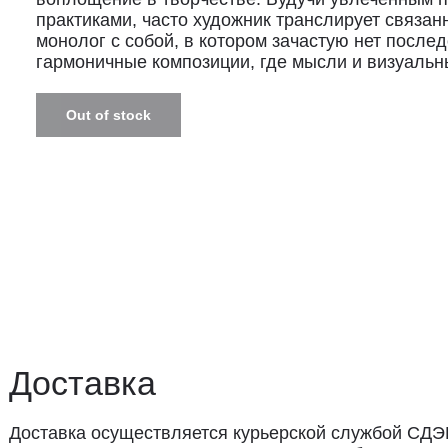
практиками, часто художник транслирует связан
монолог с собой, в котором зачастую нет после
гармоничные композиции, где мысли и визуальн
Out of stock
ставка
авка осуществляется курьерской службой СДЭК за счёт пок
 доставки: 2−3 дня по Санкт-Петербургу и 3−8 дней по Рос
вывоз из магазина в Санкт-Петербурге возможен
редварительной договорённости
+7 (921) 433-35-93