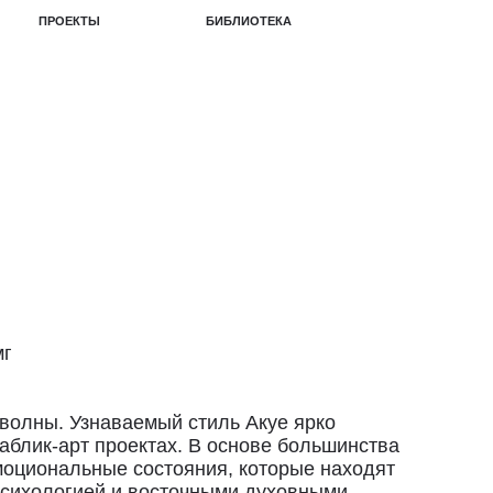
БИБЛИОТЕКА
мг
волны. Узнаваемый стиль Акуе ярко
паблик-арт проектах. В основе большинства
моциональные состояния, которые находят
психологией и восточными духовными