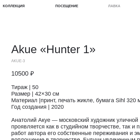
КЦИЯ
ПОСЕЩЕНИЕ
ЛАВКА
ПРОЕКТЫ
Akue
«Hunter 1»
AKUE-3
10500
₽
Тираж | 50
Размер | 42×30 см
Материал |принт, печать жикле, бумага Sihl 320 
Год создания | 2020
Анатолий Акуе — московский художник уличной 
проявляется как в студийном творчестве, так и 
работ автора его собственные переживания и э
воплощение в творчестве. Будучи увлеченным 