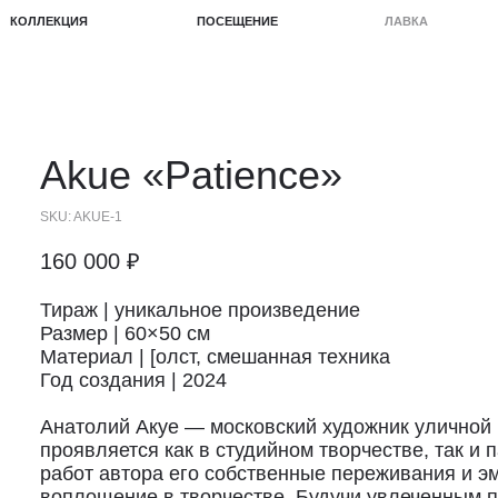
КЦИЯ
ПОСЕЩЕНИЕ
ЛАВКА
ПРОЕКТЫ
Akue
«Patience»
SKU:
AKUE-1
160 000
₽
Тираж | уникальное произведение
Размер | 60×50 см
Материал | [олст, смешанная техника
Год создания | 2024
Анатолий Акуе — московский художник уличной 
проявляется как в студийном творчестве, так и 
работ автора его собственные переживания и э
воплощение в творчестве. Будучи увлеченным 