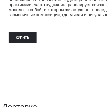
практиками, часто художник транслирует связан
монолог с собой, в котором зачастую нет после
гармоничные композиции, где мысли и визуальн
КУПИТЬ
ставка
авка осуществляется курьерской службой СДЭК за счёт пок
 доставки: 2−3 дня по Санкт-Петербургу и 3−8 дней по Рос
вывоз из магазина в Санкт-Петербурге возможен