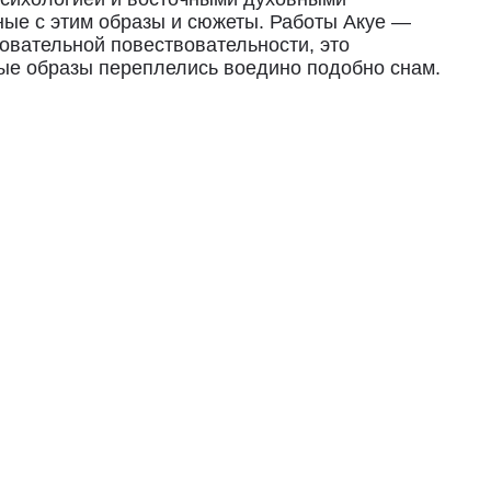
ные с этим образы и сюжеты. Работы Акуе —
довательной повествовательности, это
ые образы переплелись воедино подобно снам.
упателя.
сии.