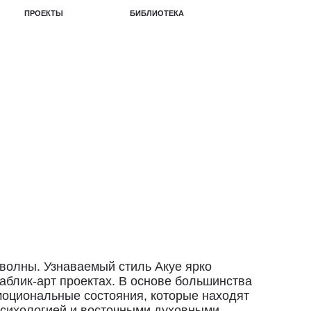
БИБЛИОТЕКА
волны. Узнаваемый стиль Акуе ярко
паблик-арт проектах. В основе большинства
моциональные состояния, которые находят
психологией и восточными духовными