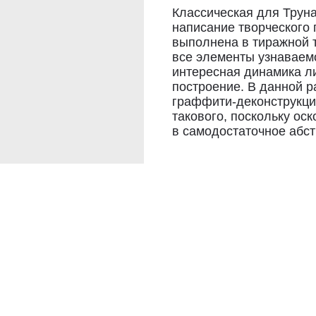
Классическая для Труна
написание творческого
выполнена в тиражной 
все элементы узнаваемо
интересная динамика л
построение. В данной 
граффити-деконструкцию
такового, поскольку ос
в самодостаточное абст
Автор: Саша Trun
Техника: Тиражная графика
Город: Санкт-Петербург