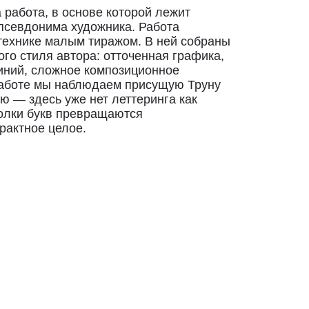
 работа, в основе которой лежит
 псевдонима художника. Работа
технике малым тиражом. В ней собраны
го стиля автора: отточенная графика,
иний, сложное композиционное
работе мы наблюдаем присущую Труну
 — здесь уже нет леттеринга как
колки букв превращаются
рактное целое.