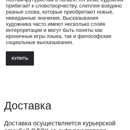
Петербурге возможен
прибегает к словотворчеству, слепляя воедино
по предварительной договорённости
разные слова, которые приобретают новые,
+7 (921) 433-35-93
невиданные значения. Высказывания
художника часто имеют несколько слоёв
интерпретации и могут быть поняты как
ПОЛИТИКА КОНФИДЕНЦИАЛЬНОСТИ↗
ироничные игры языка, так и философские
ПУБЛИЧНАЯ ОФЕРТА↗
социальные высказывания.
КУПИТЬ
ОООО "СИЛА МЕСТА", ИНН: 7801287990,
ОГРН: 1157847294770, КОНТАКТНЫЙ ТЕЛЕФОН: +79117796395,
ПОЧТА: SHOP@STREET-ART-STORAGE.COM
ВКОНТАКТЕ↗
И
ТЕЛЕГРАМ↗
ПОЧТА:
INFO@STREET-ART-STORAGE.COM
,
PR@STREET-ART-STORAGE.COM
ДЛЯ ЗАПИСИ НА ЭКСКУРСИИ:
+7 921 433-35-93
ПО ВОПРОСАМ ПРИОБРЕТЕНИЯ ИСКУССТВА:
+7 911 779-63-95
САНКТ-ПЕТЕРБУРГ, СЕВКАБЕЛЬ ПОРТ
КОЖЕВЕННАЯ УЛИЦА, 40Е