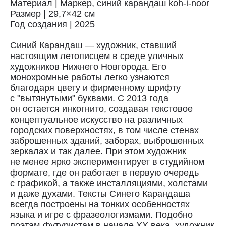
Материал | Маркер, синий карандаш koh-i-noor
Размер | 29,7×42 см
Год создания | 2025
Синий Карандаш — художник, ставший
настоящим летописцем в среде уличных
художников Нижнего Новгорода. Его
монохромные работы легко узнаются
благодаря цвету и фирменному шрифту
с "вытянутыми" буквами. С 2013 года
он остается инкогнито, создавая текстовое
концептуальное искусство на различных
городских поверхностях, в том числе стенах
заброшенных зданий, заборах, выброшенных
зеркалах и так далее. При этом художник
Доставка
не менее ярко экспериментирует в студийном
формате, где он работает в первую очередь
с графикой, а также инсталляциями, холстами
Доставка осуществляется курьерской
и даже духами. Тексты Синего Карандаша
службой СДЭК за счёт покупателя.
всегда построены на тонких особенностях
Сроки доставки: 2−3 дня по Санкт-
Петербургу и 3−8 дней по России.
языка и игре с фразеологизмами. Подобно
Самовывоз из магазина в Санкт-
поэтам-футуристам в начале XX века, художник