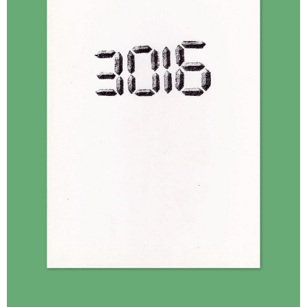
Доставка
Доставка осуществляется курьерской
службой СДЭК за счёт покупателя.
Сроки доставки: 2−3 дня по Санкт-
Петербургу и 3−8 дней по России.
Самовывоз из магазина в Санкт-
Петербурге возможен
по предварительной договорённости
+7 (921) 433-35-93
ПОЛИТИКА КОНФИДЕНЦИАЛЬНОСТИ↗
ПУБЛИЧНАЯ ОФЕРТА↗