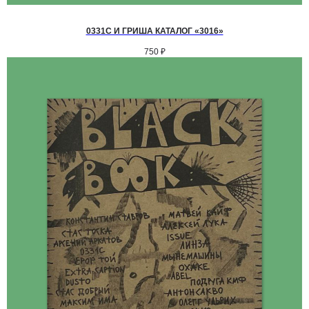
ОООО "СИЛА МЕСТА", ИНН: 7801287990,
ОГРН: 1157847294770, КОНТАКТНЫЙ ТЕЛЕФОН: +79117796395,
0331C И ГРИША КАТАЛОГ «3016»
ПОЧТА: SHOP@STREET-ART-STORAGE.COM
750
₽
ВКОНТАКТЕ↗
И
ТЕЛЕГРАМ↗
ПОЧТА:
INFO@STREET-ART-STORAGE.COM
,
PR@STREET-ART-STORAGE.COM
ДЛЯ ЗАПИСИ НА ЭКСКУРСИИ:
+7 921 433-35-93
ПО ВОПРОСАМ ПРИОБРЕТЕНИЯ ИСКУССТВА:
+7 911 779-63-95
САНКТ-ПЕТЕРБУРГ, СЕВКАБЕЛЬ ПОРТ
КОЖЕВЕННАЯ УЛИЦА, 40Е
2-Й ЭТАЖ, ДОМОФОН 19#