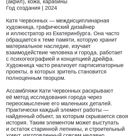
(акрил), кожа, карабины
Год создания | 2024
Катя Червонных — междисциплинарная
художница, графический дизайнер
и иллюстратор из Екатеринбурга. Она часто
обращается к теме памяти, которую хранит
материальное наследие, изучает
взаимодействие человека и города, работает
с психогеографией и концепцией дрейфа.
Художница часто реализует партисипаторные
проекты, в которых зритель становится
полноценным творцом.
Доставка
Ассамбляжи Кати Червонных раскрывают
Доставка осуществляется курьерской
её метод исследования города через
службой СДЭК за счёт покупателя.
переосмысление его маленьких деталей.
Сроки доставки: 2−3 дня по Санкт-
Практически каждый элемент работы —
Петербургу и 3−8 дней по России.
Самовывоз из магазина в Санкт-
найденный объект, за которым скрывается своя
Петербурге возможен
история. Таким элементом может выступать
по предварительной договорённости
и остаток старинной лепнины, и строительный
+7 (921) 433-35-93
хомут, изготовленный совсем недавно.