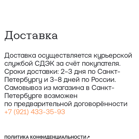
ОООО "СИЛА МЕСТА", ИНН: 7801287990,
ОГРН: 1157847294770, КОНТАКТНЫЙ ТЕЛЕФОН: +79117796395,
ПОЧТА: SHOP@STREET-ART-STORAGE.COM
ВКОНТАКТЕ↗
И
ТЕЛЕГРАМ↗
ПОЧТА:
INFO@STREET-ART-STORAGE.COM
,
PR@STREET-ART-STORAGE.COM
ДЛЯ ЗАПИСИ НА ЭКСКУРСИИ:
+7 921 433-35-93
ПО ВОПРОСАМ ПРИОБРЕТЕНИЯ ИСКУССТВА:
+7 911 779-63-95
САНКТ-ПЕТЕРБУРГ, СЕВКАБЕЛЬ ПОРТ
КОЖЕВЕННАЯ УЛИЦА, 40Е
2-Й ЭТАЖ, ДОМОФОН 19#