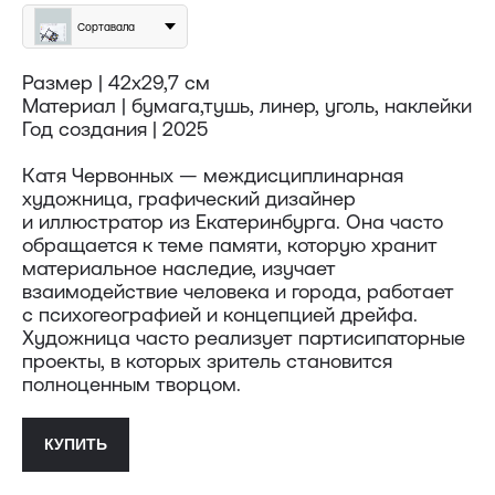
Сортавала
Размер | 42х29,7 см
Материал | бумага,тушь, линер, уголь, наклейки
Год создания | 2025
Доставка
Катя Червонных — междисциплинарная
художница, графический дизайнер
Доставка осуществляется курьерской
и иллюстратор из Екатеринбурга. Она часто
службой СДЭК за счёт покупателя.
обращается к теме памяти, которую хранит
Сроки доставки: 2−3 дня по Санкт-
материальное наследие, изучает
Петербургу и 3−8 дней по России.
взаимодействие человека и города, работает
Самовывоз из магазина в Санкт-
с психогеографией и концепцией дрейфа.
Петербурге возможен
по предварительной договорённости
Художница часто реализует партисипаторные
+7 (921) 433-35-93
проекты, в которых зритель становится
полноценным творцом.
ПОЛИТИКА КОНФИДЕНЦИАЛЬНОСТИ↗
КУПИТЬ
ПУБЛИЧНАЯ ОФЕРТА↗