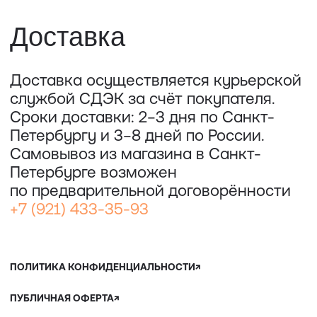
ОООО "СИЛА МЕСТА", ИНН: 7801287990,
ОГРН: 1157847294770, КОНТАКТНЫЙ ТЕЛЕФОН: +79117796395,
ПОЧТА: SHOP@STREET-ART-STORAGE.COM
ВКОНТАКТЕ↗
И
ТЕЛЕГРАМ↗
ПОЧТА:
INFO@STREET-ART-STORAGE.COM
,
PR@STREET-ART-STORAGE.COM
ДЛЯ ЗАПИСИ НА ЭКСКУРСИИ:
+7 921 433-35-93
ПО ВОПРОСАМ ПРИОБРЕТЕНИЯ ИСКУССТВА:
+7 911 779-63-95
САНКТ-ПЕТЕРБУРГ, СЕВКАБЕЛЬ ПОРТ
КОЖЕВЕННАЯ УЛИЦА, 40Е
2-Й ЭТАЖ, ДОМОФОН 19#