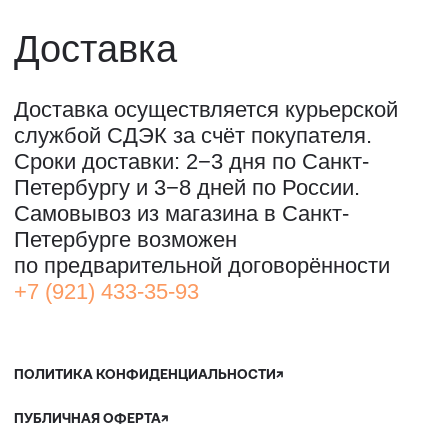
ОООО "СИЛА МЕСТА", ИНН: 7801287990,
ОГРН: 1157847294770, КОНТАКТНЫЙ ТЕЛЕФОН: +79117796395,
ПОЧТА: SHOP@STREET-ART-STORAGE.COM
ВКОНТАКТЕ↗
И
ТЕЛЕГРАМ↗
ПОЧТА:
INFO@STREET-ART-STORAGE.COM
,
PR@STREET-ART-STORAGE.COM
ДЛЯ ЗАПИСИ НА ЭКСКУРСИИ:
+7 921 433-35-93
ПО ВОПРОСАМ ПРИОБРЕТЕНИЯ ИСКУССТВА:
+7 911 779-63-95
САНКТ-ПЕТЕРБУРГ, СЕВКАБЕЛЬ ПОРТ
КОЖЕВЕННАЯ УЛИЦА, 40Е
2-Й ЭТАЖ, ДОМОФОН 19#