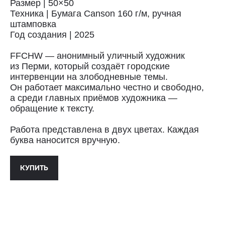
Размер | 50×50
Техника | Бумага Canson 160 г/м, ручная
штамповка
Год создания | 2025
Доставка
FFCHW — анонимный уличный художник
из Перми, который создаёт городские
Доставка осуществляется курьерской
интервенции на злободневные темы.
службой СДЭК за счёт покупателя.
Он работает максимально честно и свободно,
Сроки доставки: 2−3 дня по Санкт-
а среди главных приёмов художника —
Петербургу и 3−8 дней по России.
обращение к тексту.
Самовывоз из магазина в Санкт-
Петербурге возможен
по предварительной договорённости
Работа представлена в двух цветах. Каждая
+7 (921) 433-35-93
буква наносится вручную.
ПОЛИТИКА КОНФИДЕНЦИАЛЬНОСТИ↗
КУПИТЬ
ПУБЛИЧНАЯ ОФЕРТА↗