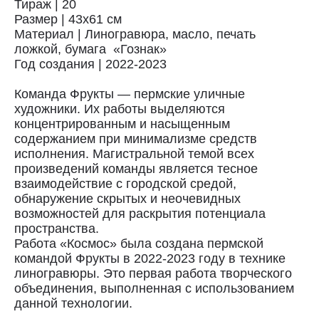
Тираж | 20
Размер | 43х61 см
Материал | Линогравюра, масло, печать
ложкой, бумага «Гознак»
Год создания | 2022-2023
Команда Фрукты — пермские уличные
художники. Их работы выделяются
концентрированным и насыщенным
содержанием при минимализме средств
Доставка
исполнения. Магистральной темой всех
произведений команды является тесное
взаимодействие с городской средой,
Доставка осуществляется курьерской
обнаружение скрытых и неочевидных
службой СДЭК за счёт покупателя.
возможностей для раскрытия потенциала
Сроки доставки: 2−3 дня по Санкт-
Петербургу и 3−8 дней по России.
пространства.
Самовывоз из магазина в Санкт-
Работа «Космос» была создана пермской
Петербурге возможен
командой Фрукты в 2022-2023 году в технике
по предварительной договорённости
линогравюры. Это первая работа творческого
+7 (921) 433-35-93
объединения, выполненная с использованием
данной технологии.