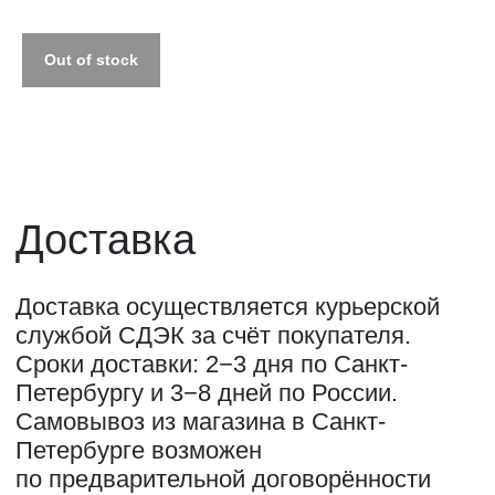
ПОЛИТИКА КОНФИДЕНЦИАЛЬНОСТИ↗
ПУБЛИЧНАЯ ОФЕРТА↗
Out of stock
ОООО "СИЛА МЕСТА", ИНН: 7801287990,
ОГРН: 1157847294770, КОНТАКТНЫЙ ТЕЛЕФОН: +79117796395,
ПОЧТА: SHOP@STREET-ART-STORAGE.COM
ВКОНТАКТЕ↗
И
ТЕЛЕГРАМ↗
ПОЧТА:
INFO@STREET-ART-STORAGE.COM
,
PR@STREET-ART-STORAGE.COM
ДЛЯ ЗАПИСИ НА ЭКСКУРСИИ:
+7 921 433-35-93
ПО ВОПРОСАМ ПРИОБРЕТЕНИЯ ИСКУССТВА:
+7 911 779-63-95
САНКТ-ПЕТЕРБУРГ, СЕВКАБЕЛЬ ПОРТ
КОЖЕВЕННАЯ УЛИЦА, 40Е
2-Й ЭТАЖ, ДОМОФОН 19#