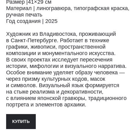
Размер |41×29 см
Материал | линогравюра, типографская краска,
ручная печать
Год создания | 2025
Художник из Владивостока, проживающий
в Санкт-Петербурге. Работает в технике
Доставка
графики, живописи, пространственной
композиции и монументального искусства.
Доставка осуществляется курьерской
В своих проектах исследует пересечения
службой СДЭК за счёт покупателя.
истории, мифологии и визуального нарратива.
Сроки доставки: 2−3 дня по Санкт-
Особое внимание уделяет образу человека —
Петербургу и 3−8 дней по России.
через призму культурных кодов, масок
Самовывоз из магазина в Санкт-
и символов. Визуальный язык формируется
Петербурге возможен
по предварительной договорённости
на стыке реализма и декоративности,
+7 (921) 433-35-93
с влиянием японской гравюры, традиционного
портрета и элементов архаики.
ПОЛИТИКА КОНФИДЕНЦИАЛЬНОСТИ↗
КУПИТЬ
ПУБЛИЧНАЯ ОФЕРТА↗