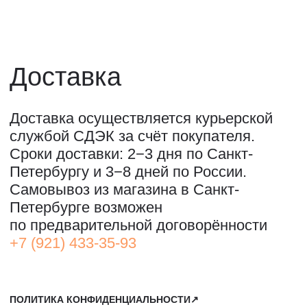
ОООО "СИЛА МЕСТА", ИНН: 7801287990,
ОГРН: 1157847294770, КОНТАКТНЫЙ ТЕЛЕФОН: +79117796395,
ПОЧТА: SHOP@STREET-ART-STORAGE.COM
ВКОНТАКТЕ↗
И
ТЕЛЕГРАМ↗
ПОЧТА:
INFO@STREET-ART-STORAGE.COM
,
PR@STREET-ART-STORAGE.COM
ДЛЯ ЗАПИСИ НА ЭКСКУРСИИ:
+7 921 433-35-93
ПО ВОПРОСАМ ПРИОБРЕТЕНИЯ ИСКУССТВА:
+7 911 779-63-95
САНКТ-ПЕТЕРБУРГ, СЕВКАБЕЛЬ ПОРТ
КОЖЕВЕННАЯ УЛИЦА, 40Е
2-Й ЭТАЖ, ДОМОФОН 19#