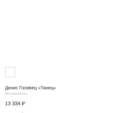
Денис Голивец
«Танец»
SKU:
GOLIVETS-2
13 334
₽