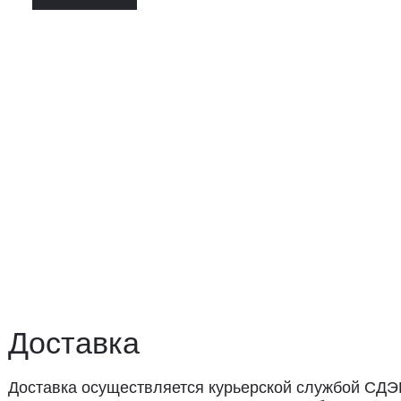
ставка
авка осуществляется курьерской службой СДЭК за счёт пок
 доставки: 2−3 дня по Санкт-Петербургу и 3−8 дней по Рос
вывоз из магазина в Санкт-Петербурге возможен
редварительной договорённости
+7 (921) 433-35-93