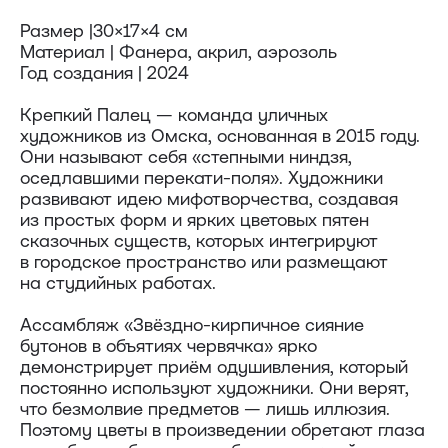
Размер |30×17×4 см
Материал | Фанера, акрил, аэрозоль
Год создания | 2024
Крепкий Палец — команда уличных
художников из Омска, основанная в 2015 году.
Они называют себя «степными ниндзя,
оседлавшими перекати-поля». Художники
развивают идею мифотворчества, создавая
из простых форм и ярких цветовых пятен
сказочных существ, которых интегрируют
в городское пространство или размещают
на студийных работах.
Доставка
Ассамбляж «Звёздно-кирпичное сияние
бутонов в объятиях червячка» ярко
демонстрирует приём одушивления, который
Доставка осуществляется курьерской
постоянно используют художники. Они верят,
службой СДЭК за счёт покупателя.
Сроки доставки: 2−3 дня по Санкт-
что безмолвие предметов — лишь иллюзия.
Петербургу и 3−8 дней по России.
Поэтому цветы в произведении обретают глаза
Самовывоз из магазина в Санкт-