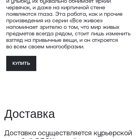
и улыбку, их буквально обнимает яркий
Петербурге возможен
червячок, и даже на кирпичной стене
по предварительной договорённости
появляются глаза. Эта работа, как и прочие
+7 (921) 433-35-93
произведения из серии «Все живое»
напоминает зрителю о том, что мир живых
предметов всегда рядом, стоит лишь изменить
ПОЛИТИКА КОНФИДЕНЦИАЛЬНОСТИ↗
взгляд на привычные вещи, и он откроется
ПУБЛИЧНАЯ ОФЕРТА↗
во всем своем многообразии.
КУПИТЬ
ОООО "СИЛА МЕСТА", ИНН: 7801287990,
ОГРН: 1157847294770, КОНТАКТНЫЙ ТЕЛЕФОН: +79117796395,
ПОЧТА: SHOP@STREET-ART-STORAGE.COM
ВКОНТАКТЕ↗
И
ТЕЛЕГРАМ↗
ПОЧТА:
INFO@STREET-ART-STORAGE.COM
,
PR@STREET-ART-STORAGE.COM
ДЛЯ ЗАПИСИ НА ЭКСКУРСИИ:
+7 921 433-35-93
ПО ВОПРОСАМ ПРИОБРЕТЕНИЯ ИСКУССТВА:
+7 911 779-63-95
САНКТ-ПЕТЕРБУРГ, СЕВКАБЕЛЬ ПОРТ