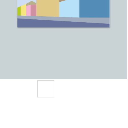
До
Дост
Сроки
Само