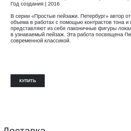
Год создания | 2016
В серии «Простые пейзажи. Петербург» автор от
объема в работах с помощью контрастов тона и ц
представляют из себя лаконичные фигуры лока
в узнаваемый пейзаж. Эта работа посвящена Пе
современной классикой.
КУПИТЬ
ставка
авка осуществляется курьерской службой СДЭК за счёт пок
 доставки: 2−3 дня по Санкт-Петербургу и 3−8 дней по Рос
вывоз из магазина в Санкт-Петербурге возможен