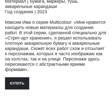
Материал | бумага, маркеры, тушь,
акварельные карандаши
Год создания | 2023
Максим Има о серии Multicolour: «Мне нравится
Доставка
находить новые материалы для создания
работ. В этой серии, сделанной специально для
Доставка осуществляется курьерской
«Стрит-арт хранения», я решил использовать
службой СДЭК за счёт покупателя.
плотную акварельную бумагу и акварельные
Сроки доставки: 2−3 дня по Санкт-
карандаши. Сюжет всех работ схож и отсылает
Петербургу и 3−8 дней по России.
к персонажам, которых я часто изображаю как
Самовывоз из магазина в Санкт-
Петербурге возможен
на холстах, так и на улице. Персонажи здесь
по предварительной договорённости
пересекаются с абстрактными яркими
+7 (921) 433-35-93
формами».
ПОЛИТИКА КОНФИДЕНЦИАЛЬНОСТИ↗
КУПИТЬ
ПУБЛИЧНАЯ ОФЕРТА↗