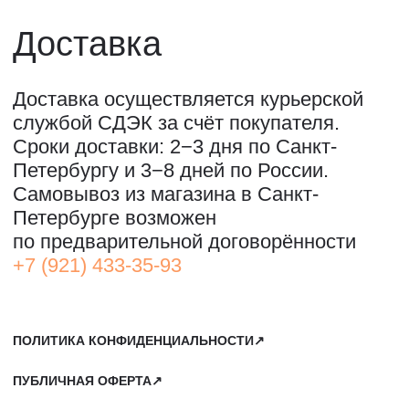
ОООО "СИЛА МЕСТА", ИНН: 7801287990,
ОГРН: 1157847294770, КОНТАКТНЫЙ ТЕЛЕФОН: +79117796395,
ПОЧТА: SHOP@STREET-ART-STORAGE.COM
ВКОНТАКТЕ↗
И
ТЕЛЕГРАМ↗
ПОЧТА:
INFO@STREET-ART-STORAGE.COM
,
PR@STREET-ART-STORAGE.COM
ДЛЯ ЗАПИСИ НА ЭКСКУРСИИ:
+7 921 433-35-93
ПО ВОПРОСАМ ПРИОБРЕТЕНИЯ ИСКУССТВА:
+7 911 779-63-95
САНКТ-ПЕТЕРБУРГ, СЕВКАБЕЛЬ ПОРТ
КОЖЕВЕННАЯ УЛИЦА, 40Е
2-Й ЭТАЖ, ДОМОФОН 19#