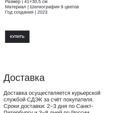
Размер | 41×30,5 см
Доставка осуществляется курьерской
службой СДЭК за счёт покупателя.
Материал | Шелкография 9 цветов
Сроки доставки: 2−3 дня по Санкт-
Год создания | 2023
Петербургу и 3−8 дней по России.
Самовывоз из магазина в Санкт-
Петербурге возможен
по предварительной договорённости
+7 (921) 433-35-93
КУПИТЬ
ПОЛИТИКА КОНФИДЕНЦИАЛЬНОСТИ↗
ПУБЛИЧНАЯ ОФЕРТА↗
ОООО "СИЛА МЕСТА", ИНН: 7801287990,
ОГРН: 1157847294770, КОНТАКТНЫЙ ТЕЛЕФОН: +79117796395,
ПОЧТА: SHOP@STREET-ART-STORAGE.COM
ВКОНТАКТЕ↗
И
ТЕЛЕГРАМ↗
ПОЧТА:
INFO@STREET-ART-STORAGE.COM
,