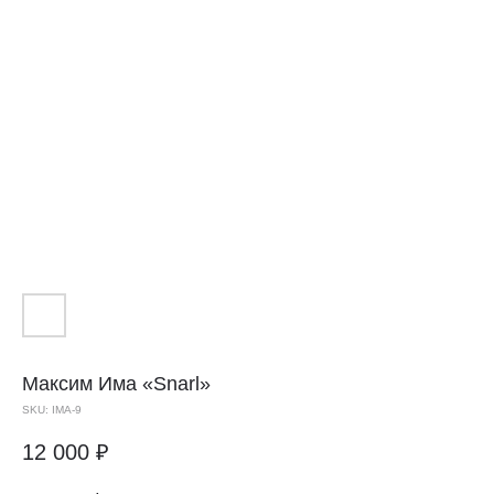
Максим Има «Snarl»
SKU:
IMA-9
Доставка
12 000
₽