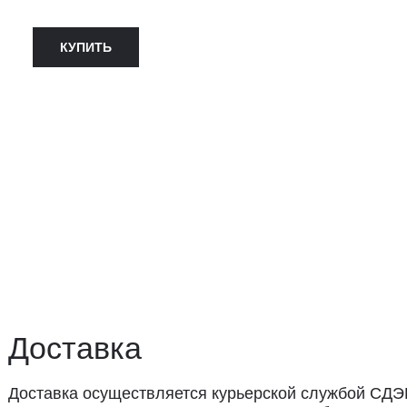
КУПИТЬ
ставка
авка осуществляется курьерской службой СДЭК за счёт пок
 доставки: 2−3 дня по Санкт-Петербургу и 3−8 дней по Рос
вывоз из магазина в Санкт-Петербурге возможен
редварительной договорённости
+7 (921) 433-35-93