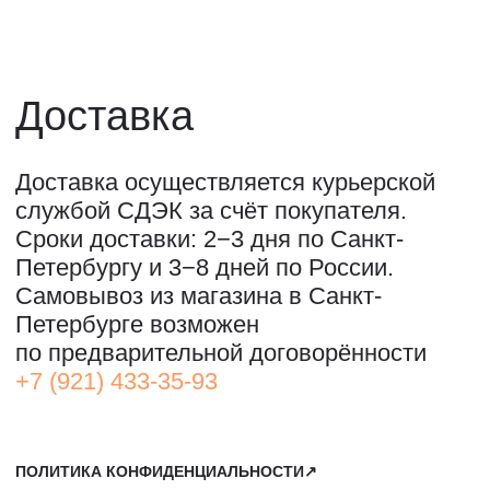
службой СДЭК за счёт покупателя.
Сроки доставки: 2−3 дня по Санкт-
Петербургу и 3−8 дней по России.
Самовывоз из магазина в Санкт-
Петербурге возможен
по предварительной договорённости
+7 (921) 433-35-93
ПОЛИТИКА КОНФИДЕНЦИАЛЬНОСТИ↗
ПУБЛИЧНАЯ ОФЕРТА↗
ОООО "СИЛА МЕСТА", ИНН: 7801287990,
ОГРН: 1157847294770, КОНТАКТНЫЙ ТЕЛЕФОН: +79117796395,
ПОЧТА: SHOP@STREET-ART-STORAGE.COM
ВКОНТАКТЕ↗
И
ТЕЛЕГРАМ↗
ПОЧТА:
INFO@STREET-ART-STORAGE.COM
,
PR@STREET-ART-STORAGE.COM