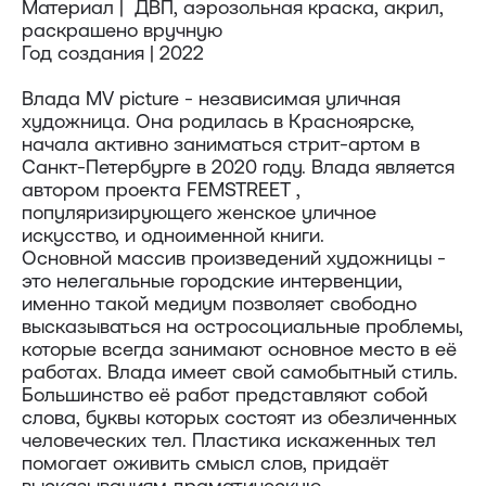
Материал | ДВП, аэрозольная краска, акрил,
раскрашено вручную
Год создания | 2022
Влада MV picture - независимая уличная
художница. Она родилась в Красноярске,
начала активно заниматься стрит-артом в
Санкт-Петербурге в 2020 году. Влада является
автором проекта FEMSTREET ,
популяризирующего женское уличное
искусство, и одноименной книги.
Основной массив произведений художницы -
это нелегальные городские интервенции,
именно такой медиум позволяет свободно
Доставка
высказываться на остросоциальные проблемы,
которые всегда занимают основное место в её
Доставка осуществляется курьерской
работах. Влада имеет свой самобытный стиль.
службой СДЭК за счёт покупателя.
Большинство её работ представляют собой
Сроки доставки: 2−3 дня по Санкт-
слова, буквы которых состоят из обезличенных
Петербургу и 3−8 дней по России.
человеческих тел. Пластика искаженных тел
Самовывоз из магазина в Санкт-
помогает оживить смысл слов, придаёт
Петербурге возможен
высказываниям драматическую