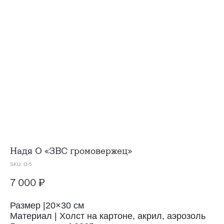
Надя О
«ЗВС громовержец»
SKU:
O-5
7 000
₽
Размер |20×30 см
Материал | Холст на картоне, акрил, аэрозоль