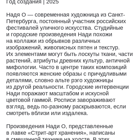
Год создания | 2025
Надя О — современная художница из Санкт-
Петербурга, постоянный участник российских
фестивалей уличного искусства. Студийные
и городские произведения Нади похожи
на коллажи из обрывков различных
изображений, живописных пятен и текстур.
Их элементами могут быть лоскуты ткани, части
растений, атрибуты древних культур, античной
мифологии. Часто в центре таких композиций
появляются женские образы с причудливыми
деталями, словно альте рэго художницы
из другой реальности. Городские интервенции
Нади поражают масштабом и искусной
цветовой гаммой. Росписи завораживают
взгляд, ведь по-разному раскрываются, если
смотреть вблизи или издалека.
Доставка
Произведения Нади О, представленные
Доставка осуществляется курьерской
в лавке «Стрит-арт хранения», написаны
службой СДЭК за счёт покупателя.
в смешанной технике на холсте. В этих