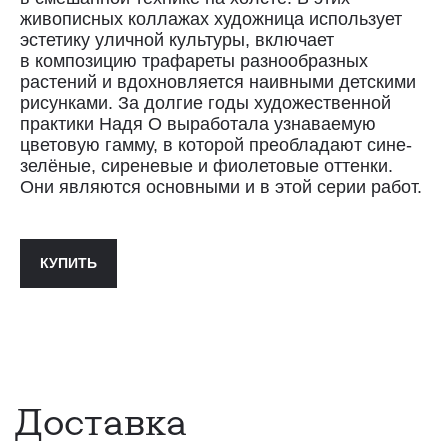
Сроки доставки: 2−3 дня по Санкт-
живописных коллажах художница использует
Петербургу и 3−8 дней по России.
Самовывоз из магазина в Санкт-
эстетику уличной культуры, включает
Петербурге возможен
в композицию трафареты разнообразных
по предварительной договорённости
растений и вдохновляется наивными детскими
+7 (921) 433-35-93
рисунками. За долгие годы художественной
практики Надя О выработала узнаваемую
цветовую гамму, в которой преобладают сине-
ПОЛИТИКА КОНФИДЕНЦИАЛЬНОСТИ↗
зелёные, сиреневые и фиолетовые оттенки.
Они являются основными и в этой серии работ.
ПУБЛИЧНАЯ ОФЕРТА↗
КУПИТЬ
ОООО "СИЛА МЕСТА", ИНН: 7801287990,
ОГРН: 1157847294770, КОНТАКТНЫЙ ТЕЛЕФОН: +79117796395,
ПОЧТА: SHOP@STREET-ART-STORAGE.COM
ВКОНТАКТЕ↗
И
ТЕЛЕГРАМ↗
ПОЧТА:
INFO@STREET-ART-STORAGE.COM
,
PR@STREET-ART-STORAGE.COM
ДЛЯ ЗАПИСИ НА ЭКСКУРСИИ:
+7 921 433-35-93
ПО ВОПРОСАМ ПРИОБРЕТЕНИЯ ИСКУССТВА:
+7 911 779-63-95