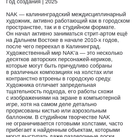
Год создания | 2025
NAK — калининградский междисциплинарный
художник, активно работающий как в городском
пространстве, так и в студийном формате.
Он начал активно заниматься стрит-артом ещё
на Дальнем Востоке в начале 2010-х годов,
после чего переехал в Калининград.
Художественный мир NAK’а — это несколько
десятков авторских персонажей-кериков,
которые могут быть причудливо собраны
в различных композициях на холстах или
Доставка
контранстно втроены в городскую среду.
Художника отличает запредельная
Доставка осуществляется курьерской
тщательность подхода, его работы схожи
службой СДЭК за счёт покупателя.
с изображениями на экране в компьютерной
Сроки доставки: 2−3 дня по Санкт-
игре, хотя на самом деле детально
Петербургу и 3−8 дней по России.
прорисованы кистью или аэрозольным
Самовывоз из магазина в Санкт-
баллоном. В студийном творчестве NAK
Петербурге возможен
по предварительной договорённости
не ограничивается готовыми холстами, часто
+7 (921) 433-35-93
прибегает к найденным объектам, которыми
могут выступать даже разделочные доски.