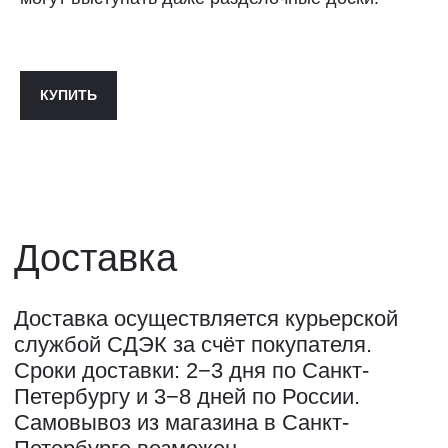
ПОЛИТИКА КОНФИДЕНЦИАЛЬНОСТИ↗
ПУБЛИЧНАЯ ОФЕРТА↗
КУПИТЬ
ОООО "СИЛА МЕСТА", ИНН: 7801287990,
ОГРН: 1157847294770, КОНТАКТНЫЙ ТЕЛЕФОН: +79117796395,
ПОЧТА: SHOP@STREET-ART-STORAGE.COM
ВКОНТАКТЕ↗
И
ТЕЛЕГРАМ↗
ПОЧТА:
INFO@STREET-ART-STORAGE.COM
,
PR@STREET-ART-STORAGE.COM
ДЛЯ ЗАПИСИ НА ЭКСКУРСИИ:
+7 921 433-35-93
ПО ВОПРОСАМ ПРИОБРЕТЕНИЯ ИСКУССТВА:
+7 911 779-63-95
САНКТ-ПЕТЕРБУРГ, СЕВКАБЕЛЬ ПОРТ
КОЖЕВЕННАЯ УЛИЦА, 40Е
2-Й ЭТАЖ, ДОМОФОН 19#