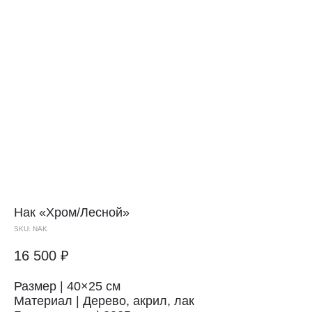
Нак
«Хром/Лесной»
SKU:
NAK
16 500
₽
Размер | 40×25 см
Материал | Дерево, акрил, лак