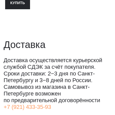
ПУБЛИЧНАЯ ОФЕРТА↗
КУПИТЬ
ОООО "СИЛА МЕСТА", ИНН: 7801287990,
ОГРН: 1157847294770, КОНТАКТНЫЙ ТЕЛЕФОН: +79117796395,
ПОЧТА: SHOP@STREET-ART-STORAGE.COM
ВКОНТАКТЕ↗
И
ТЕЛЕГРАМ↗
ПОЧТА:
INFO@STREET-ART-STORAGE.COM
,
PR@STREET-ART-STORAGE.COM
ДЛЯ ЗАПИСИ НА ЭКСКУРСИИ:
+7 921 433-35-93
ПО ВОПРОСАМ ПРИОБРЕТЕНИЯ ИСКУССТВА:
+7 911 779-63-95
САНКТ-ПЕТЕРБУРГ, СЕВКАБЕЛЬ ПОРТ
КОЖЕВЕННАЯ УЛИЦА, 40Е
2-Й ЭТАЖ, ДОМОФОН 19#