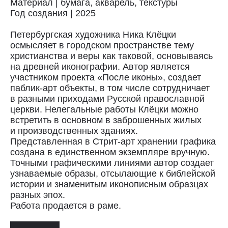
Материал | бумага, акварель, текстуры
Год создания | 2025
Петербургская художника Ника Клёцки
осмысляет в городском пространстве тему
христианства и веры как таковой, основываясь
на древней иконографии. Автор является
участником проекта «После иконы», создает
паблик-арт объекты, в том числе сотрудничает
Доставка
в разными приходами Русской православной
церкви. Нелегальные работы Клёцки можно
Доставка осуществляется курьерской
встретить в основном в заброшенных жилых
службой СДЭК за счёт покупателя.
и производственных зданиях.
Сроки доставки: 2−3 дня по Санкт-
Представленная в Стрит-арт хранении графика
Петербургу и 3−8 дней по России.
создана в единственном экземпляре вручную.
Самовывоз из магазина в Санкт-
Точными графическими линиями автор создает
Петербурге возможен
узнаваемые образы, отсылающие к библейской
по предварительной договорённости
истории и знаменитым иконописным образцах
+7 (921) 433-35-93
разных эпох.
Работа продается в раме.
ПОЛИТИКА КОНФИДЕНЦИАЛЬНОСТИ↗