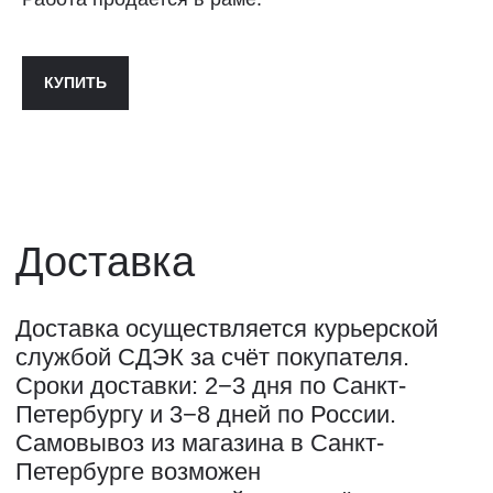
ПОЛИТИКА КОНФИДЕНЦИАЛЬНОСТИ↗
ПУБЛИЧНАЯ ОФЕРТА↗
КУПИТЬ
ОООО "СИЛА МЕСТА", ИНН: 7801287990,
ОГРН: 1157847294770, КОНТАКТНЫЙ ТЕЛЕФОН: +79117796395,
ПОЧТА: SHOP@STREET-ART-STORAGE.COM
ВКОНТАКТЕ↗
И
ТЕЛЕГРАМ↗
ПОЧТА:
INFO@STREET-ART-STORAGE.COM
,
PR@STREET-ART-STORAGE.COM
ДЛЯ ЗАПИСИ НА ЭКСКУРСИИ:
+7 921 433-35-93
ПО ВОПРОСАМ ПРИОБРЕТЕНИЯ ИСКУССТВА:
+7 911 779-63-95
САНКТ-ПЕТЕРБУРГ, СЕВКАБЕЛЬ ПОРТ
КОЖЕВЕННАЯ УЛИЦА, 40Е
2-Й ЭТАЖ, ДОМОФОН 19#