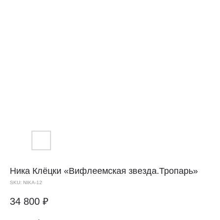
Ника Клёцки
«Вифлеемская звезда.Тропарь»
SKU:
NIKA-12
34 800
₽