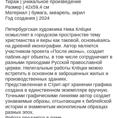
Тираж | уникальное произведение
Размер | 42х59,4 см
Материал | бумага, акварель, акрил
Год создания | 2024
Петербургская художника Ника Клёцки
осмысляет в городском пространстве тему
христианства и веры как таковой, основываясь
на древней иконографии. Автор является
участником проекта «После иконы», создает
паблик-арт объекты, в том числе сотрудничает в
Доставка
разными приходами Русской православной
церкви. Нелегальные работы Клёцки можно
Доставка осуществляется курьерской
встретить в основном в заброшенных жилых и
службой СДЭК за счёт покупателя.
производственных зданиях.
Сроки доставки: 2−3 дня по Санкт-
Представленная в Стрит-арт хранении графика
Петербургу и 3−8 дней по России.
создана в единственном экземпляре вручную.
Самовывоз из магазина в Санкт-
Точными графическими линиями автор создает
Петербурге возможен
узнаваемые образы, отсылающие к библейской
по предварительной договорённости
истории и знаменитым иконописным образцах
+7 (921) 433-35-93
разных эпох.
Работа продается в раме.