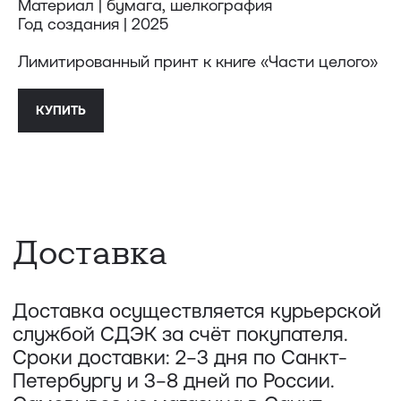
Материал | бумага, шелкография
службой СДЭК за счёт покупателя.
Год создания | 2025
Сроки доставки: 2−3 дня по Санкт-
Петербургу и 3−8 дней по России.
Самовывоз из магазина в Санкт-
Лимитированный принт к книге «Части целого»
Петербурге возможен
по предварительной договорённости
+7 (921) 433-35-93
КУПИТЬ
ПОЛИТИКА КОНФИДЕНЦИАЛЬНОСТИ↗
ПУБЛИЧНАЯ ОФЕРТА↗
ОООО "СИЛА МЕСТА", ИНН: 7801287990,
ОГРН: 1157847294770, КОНТАКТНЫЙ ТЕЛЕФОН: +79117796395,
ПОЧТА: SHOP@STREET-ART-STORAGE.COM
ВКОНТАКТЕ↗
И
ТЕЛЕГРАМ↗
ПОЧТА:
INFO@STREET-ART-STORAGE.COM
,
PR@STREET-ART-STORAGE.COM