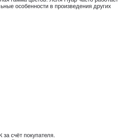
льные особенности в произведения других
упателя.
сии.