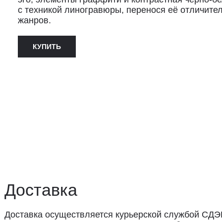
с техникой линогравюры, перенося её отличите
жанров.
КУПИТЬ
ставка
авка осуществляется курьерской службой СДЭК за счёт пок
 доставки: 2−3 дня по Санкт-Петербургу и 3−8 дней по Рос
вывоз из магазина в Санкт-Петербурге возможен
редварительной договорённости
+7 (921) 433-35-93