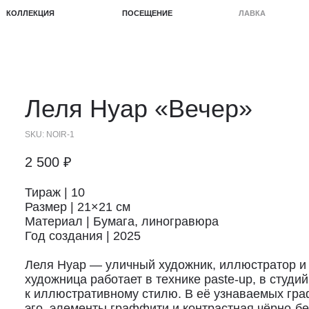
КЦИЯ
ПОСЕЩЕНИЕ
ЛАВКА
ПРОЕКТЫ
Леля Нуар «Вечер»
SKU:
NOIR-1
2 500
₽
Тираж | 10
Размер | 21×21 см
Материал | Бумага, линогравюра
Год создания | 2025
Леля Нуар — уличный художник, иллюстратор и 
художница работает в технике paste-up, в студи
к иллюстративному стилю. В её узнаваемых граф
эго, элементы граффити и контрастная чёрно-бе