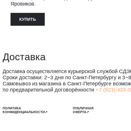
Яровиков.
КУПИТЬ
ставка
авка осуществляется курьерской службой СДЭК за счёт пок
 доставки: 2−3 дня по Санкт-Петербургу и 3−8 дней по Рос
вывоз из магазина в Санкт-Петербурге возможен
редварительной договорённости
+7 (921) 433-35-93
ИКА
ПУБЛИЧНАЯ
ДЕНЦИАЛЬНОСТИ↗
ОФЕРТА↗
ИЛА МЕСТА", ИНН: 7801287990,
157847294770, КОНТАКТНЫЙ ТЕЛЕФОН: +79117796395,
 SHOP@STREET-ART-STORAGE.COM
АКТЕ↗
И
ТЕЛЕГРАМ↗
САНКТ-ПЕТЕРБУР
:
INFO@STREET-ART-STORAGE.COM
,
PR@STREET-ART-STORAGE.COM
КОЖЕВЕННАЯ УЛИ
2-Й ЭТАЖ, ДОМОФ
ПИСИ НА ЭКСКУРСИИ:
+7 921 433-35-93
РОСАМ ПРИОБРЕТЕНИЯ ИСКУССТВА:
+7 911 779-63-95