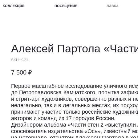
КЦИЯ
ПОСЕЩЕНИЕ
ЛАВКА
ПРОЕКТЫ
Алексей Партола
«Части
SKU:
К-21
7 500
₽
Первое масштабное исследование уличного иск
до Петропавловска-Камчатского, попытка зафи
и стрит-арт художников, совершенно разных и н
нелегально, так и в легальных местах, их подхо
принимают участие только российские художник
авторов и команд из 17 городов России.
Дизайнером альбома «Части стен 2 «выступили 
сооснователь издательства «Ось», известный м
на материале, отснятом Алексеем Партола в хо