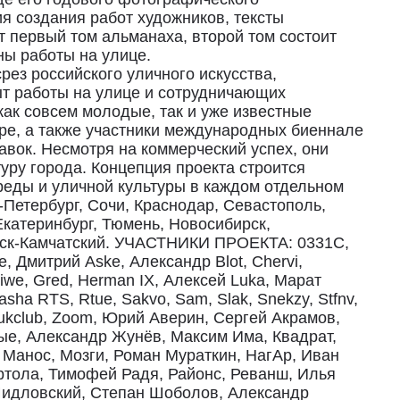
ия создания работ художников, тексты
 первый том альманаха, второй том состоит
ны работы на улице.
ез российского уличного искусства,
т работы на улице и сотрудничающих
как совсем молодые, так и уже известные
ре, а также участники международных биеннале
авок. Несмотря на коммерческий успех, они
уру города. Концепция проекта строится
реды и уличной культуры в каждом отдельном
-Петербург, Сочи, Краснодар, Севастополь,
Екатеринбург, Тюмень, Новосибирск,
вск-Камчатский. УЧАСТНИКИ ПРОЕКТА: 0331C,
oe, Дмитрий Aske, Александр Blot, Chervi,
Giwe, Gred, Herman IX, Алексей Luka, Марат
asha RTS, Rtue, Sakvo, Sam, Slak, Snekzy, Stfnv,
 Zukclub, Zoom, Юрий Аверин, Сергей Акрамов,
лые, Александр Жунёв, Максим Има, Квадрат,
, Манос, Мозги, Роман Мураткин, НагАр, Иван
ртола, Тимофей Радя, Районс, Реванш, Илья
Шидловский, Степан Шоболов, Александр