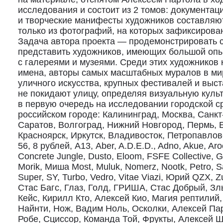
исследования и состоит из 2 томов: документац
и творческие манифесты художников составляют
только из фотографий, на которых зафиксирова
Задача автора проекта — продемонстрировать ср
представить художников, имеющих большой опы
с галереями и музеями. Среди этих художников 
имена, авторы самых масштабных муралов в ми
уличного искусства, крупных фестивалей и выст
не покидают улицу, определяя визуальную культ
в первую очередь на исследовании городской с
российском городе: Калининград, Москва, Санкт
Саратов, Волгоград, Нижний Новгород, Пермь, 
Красноярск, Иркутск, Владивосток, Петропавло
56, 8 рублей, А13, Aber, A.D.E.D., Adno, Akue, Ar
Concrete Jungle, Dusto, Eloom, FSFE Collective, 
Morik, Миша Most, Muluk, Nomerz, Nootk, Petro, S
Super, SY, Turbo, Vedro, Vitae Viazi, Юрий QZX,
Стас Багс, Глаз, Голд, ГРИША, Стас Добрый, З
Кейс, Кирилл Кто, Алексей Кио, Магия рептилий
Найнти, Нож, Вадим Ноль, Осколки, Алексей Па
Робе, Сциссор, Команда Той, Фрукты, Алексей 