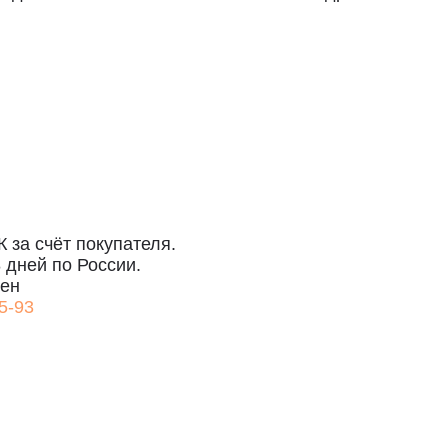
упателя.
сии.
Г, СЕВКАБЕЛЬ ПОРТ
ЦА, 40Е
ОН 19#