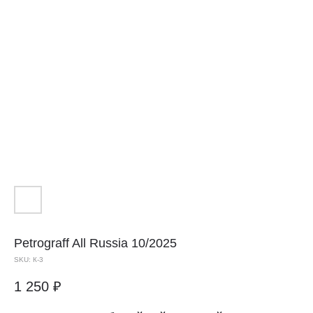
Petrograff All Russia 10/2025
SKU:
К-3
1 250
₽