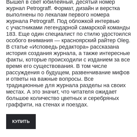
Вышел в свет юбилейный, десятый номер
журнал Petrograff. Формат, дизайн и верстка
выполнены по лекалам первого номера
журнала Petrograff. Под обложкой интервью
с участниками легендарной самарской команды
183. Еще один специалист по стилю удостоился
особого внимания — красноярский райтер Oleg.
Доставка
В статье «Исповедь редактора» рассказана
история создания журнала, а также интересные
Доставка осуществляется курьерской
факты, которые происходили с изданием за все
службой СДЭК за счёт покупателя.
время его существования. В том числе
Сроки доставки: 2−3 дня по Санкт-
рассуждения о будущем, развенчивание мифов
Петербургу и 3−8 дней по России.
и ответы на важные вопросы. Все
Самовывоз из магазина в Санкт-
традиционные для журнала разделы на своих
Петербурге возможен
по предварительной договорённости
местах. А это значит, что читателя ожидает
+7 (921) 433-35-93
большое количество цветных и серебряных
граффити, на стенах и поездах.
ПОЛИТИКА КОНФИДЕНЦИАЛЬНОСТИ↗
КУПИТЬ
ПУБЛИЧНАЯ ОФЕРТА↗