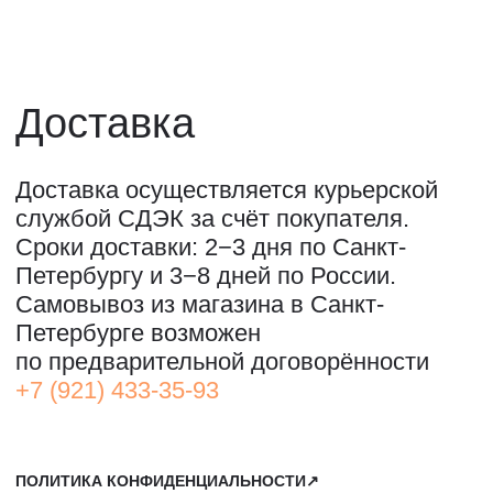
ОООО "СИЛА МЕСТА", ИНН: 7801287990,
ОГРН: 1157847294770, КОНТАКТНЫЙ ТЕЛЕФОН: +79117796395,
ПОЧТА: SHOP@STREET-ART-STORAGE.COM
ВКОНТАКТЕ↗
И
ТЕЛЕГРАМ↗
ПОЧТА:
INFO@STREET-ART-STORAGE.COM
,
PR@STREET-ART-STORAGE.COM
ДЛЯ ЗАПИСИ НА ЭКСКУРСИИ:
+7 921 433-35-93
ПО ВОПРОСАМ ПРИОБРЕТЕНИЯ ИСКУССТВА:
+7 911 779-63-95
САНКТ-ПЕТЕРБУРГ, СЕВКАБЕЛЬ ПОРТ
КОЖЕВЕННАЯ УЛИЦА, 40Е
2-Й ЭТАЖ, ДОМОФОН 19#