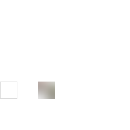
До
Дост
Сроки
Само