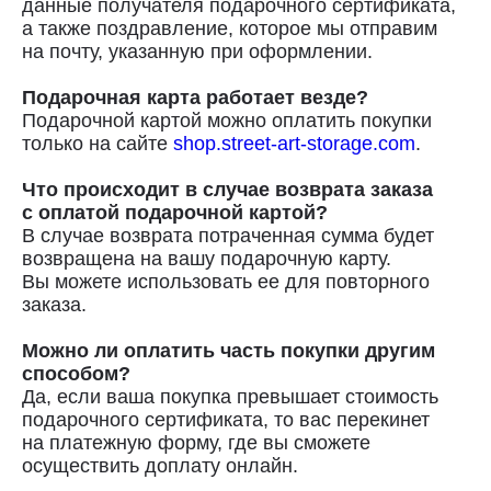
данные получателя подарочного сертификата,
а также поздравление, которое мы отправим
на почту, указанную при оформлении.
Подарочная карта работает везде?
Подарочной картой можно оплатить покупки
только на сайте
shop.street-art-storage.com
.
Что происходит в случае возврата заказа
с оплатой подарочной картой?
В случае возврата потраченная сумма будет
возвращена на вашу подарочную карту.
Вы можете использовать ее для повторного
заказа.
Можно ли оплатить часть покупки другим
способом?
Доставка
Да, если ваша покупка превышает стоимость
подарочного сертификата, то вас перекинет
Доставка осуществляется курьерской
на платежную форму, где вы сможете
службой СДЭК за счёт покупателя.
осуществить доплату онлайн.
Сроки доставки: 2−3 дня по Санкт-