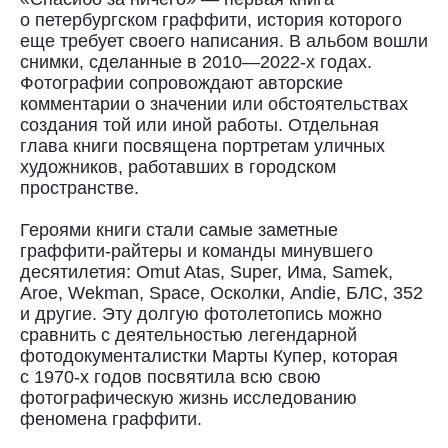
о петербургском граффити, история которого
еще требует своего написания. В альбом вошли
снимки, сделанные в 2010—2022-х годах.
Доставка
Фотографии сопровождают авторские
комментарии о значении или обстоятельствах
Доставка осуществляется курьерской
создания той или иной работы. Отдельная
службой СДЭК за счёт покупателя.
глава книги посвящена портретам уличных
Сроки доставки: 2−3 дня по Санкт-
художников, работавших в городском
Петербургу и 3−8 дней по России.
пространстве.
Самовывоз из магазина в Санкт-
Петербурге возможен
по предварительной договорённости
Героями книги стали самые заметные
+7 (921) 433-35-93
граффити-райтеры и команды минувшего
десятилетия: Omut Atas, Super, Има, Samek,
Aroe, Wekman, Space, Осколки, Andie, БЛС, 352
ПОЛИТИКА КОНФИДЕНЦИАЛЬНОСТИ↗
и другие. Эту долгую фотолетопись можно
сравнить с деятельностью легендарной
ПУБЛИЧНАЯ ОФЕРТА↗
фотодокументалистки Марты Купер, которая
с 1970-х годов посвятила всю свою
фотографическую жизнь исследованию
феномена граффити.
ОООО "СИЛА МЕСТА", ИНН: 7801287990,
ОГРН: 1157847294770, КОНТАКТНЫЙ ТЕЛЕФОН: +79117796395,