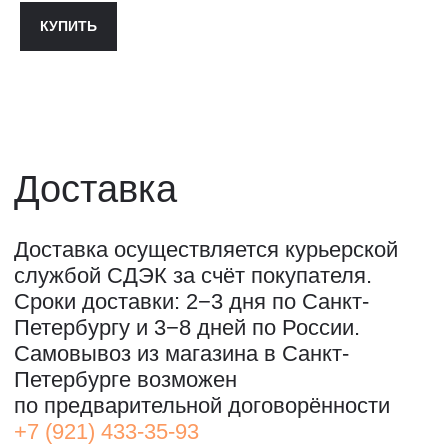
ПОЧТА: SHOP@STREET-ART-STORAGE.COM
КУПИТЬ
ВКОНТАКТЕ↗
И
ТЕЛЕГРАМ↗
ПОЧТА:
INFO@STREET-ART-STORAGE.COM
,
PR@STREET-ART-STORAGE.COM
ДЛЯ ЗАПИСИ НА ЭКСКУРСИИ:
+7 921 433-35-93
ПО ВОПРОСАМ ПРИОБРЕТЕНИЯ ИСКУССТВА:
+7 911 779-63-95
САНКТ-ПЕТЕРБУРГ, СЕВКАБЕЛЬ ПОРТ
КОЖЕВЕННАЯ УЛИЦА, 40Е
2-Й ЭТАЖ, ДОМОФОН 19#