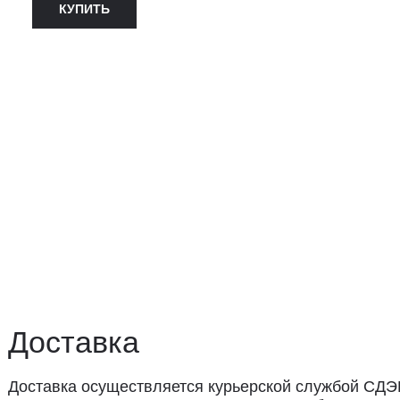
КУПИТЬ
ставка
авка осуществляется курьерской службой СДЭК за счёт пок
 доставки: 2−3 дня по Санкт-Петербургу и 3−8 дней по Рос
вывоз из магазина в Санкт-Петербурге возможен
редварительной договорённости
+7 (921) 433-35-93