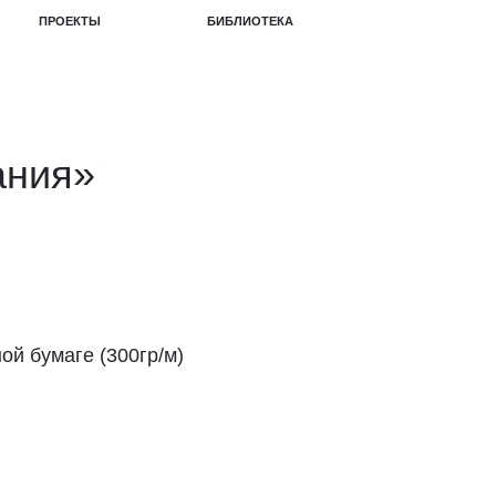
БИБЛИОТЕКА
ания»
ой бумаге (300гр/м)