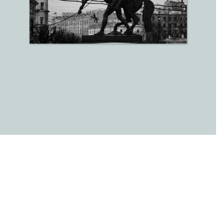
До
Дост
Сроки
Само
по п