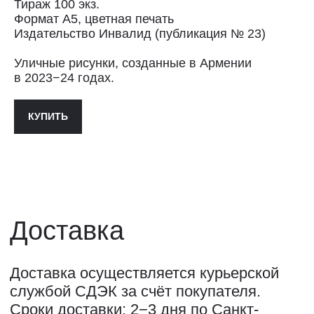
Тираж 100 экз.
Доставка осуществляется курьерской
Формат А5, цветная печать
службой СДЭК за счёт покупателя.
Издательство Инвалид (публикация № 23)
Сроки доставки: 2−3 дня по Санкт-
Петербургу и 3−8 дней по России.
Уличные рисунки, созданные в Армении
Самовывоз из магазина в Санкт-
в 2023−24 годах.
Петербурге возможен
по предварительной договорённости
+7 (921) 433-35-93
КУПИТЬ
ПОЛИТИКА КОНФИДЕНЦИАЛЬНОСТИ↗
ПУБЛИЧНАЯ ОФЕРТА↗
ОООО "СИЛА МЕСТА", ИНН: 7801287990,
ОГРН: 1157847294770, КОНТАКТНЫЙ ТЕЛЕФОН: +79117796395,
ПОЧТА: SHOP@STREET-ART-STORAGE.COM
ВКОНТАКТЕ↗
И
ТЕЛЕГРАМ↗