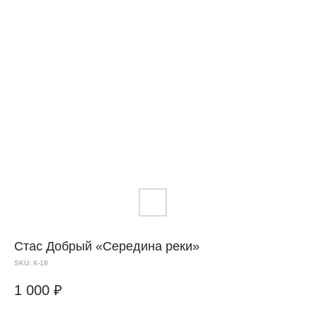
Стас Добрый
«Середина реки»
SKU:
К-18
1 000
₽
Доставка