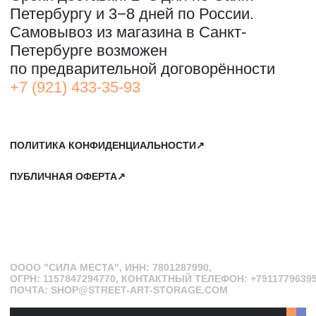
ПОЧТА:
INFO@STREET-ART-STORAGE.COM
,
PR@STREET-ART-STORAGE.COM
ДЛЯ ЗАПИСИ НА ЭКСКУРСИИ:
+7 921 433-35-93
ПО ВОПРОСАМ ПРИОБРЕТЕНИЯ ИСКУССТВА:
+7 911 779-63-95
САНКТ-ПЕТЕРБУРГ, СЕВКАБЕЛЬ ПОРТ
КОЖЕВЕННАЯ УЛИЦА, 40Е
2-Й ЭТАЖ, ДОМОФОН 19#