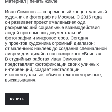
Материал | печать жикле
Иван Симонов — современный концептуальный
художник и фотограф из Москвы. С 2016 года
он развивает проект #маленькиелюди,
раскрывающий социальные взаимодействия
людей при помощи документальной
Доставка
фотографии и микропостеров. Сегодня
у проектов художника огромный диапазон:
Доставка осуществляется курьерской
от маленьких наклеек до создания специальной
службой СДЭК за счёт покупателя.
ливреи для дизайна пассажирского «Боинга».
Сроки доставки: 2−3 дня по Санкт-
В студийных работах Иван Симонов
Петербургу и 3−8 дней по России.
представляет фотофиксации своих уличных
Самовывоз из магазина в Санкт-
интервенций, создаёт инсталляции
Петербурге возможен
по предварительной договорённости
и концептуальные, обычно текстоцентричные,
+7 (921) 433-35-93
высказывания.
ПОЛИТИКА КОНФИДЕНЦИАЛЬНОСТИ↗
КУПИТЬ
ПУБЛИЧНАЯ ОФЕРТА↗