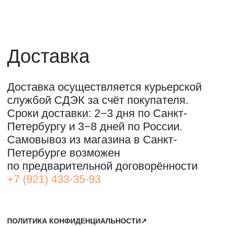
ОООО "СИЛА МЕСТА", ИНН: 7801287990,
ОГРН: 1157847294770, КОНТАКТНЫЙ ТЕЛЕФОН: +79117796395,
ПОЧТА: SHOP@STREET-ART-STORAGE.COM
ВКОНТАКТЕ↗
И
ТЕЛЕГРАМ↗
ПОЧТА:
INFO@STREET-ART-STORAGE.COM
,
PR@STREET-ART-STORAGE.COM
ДЛЯ ЗАПИСИ НА ЭКСКУРСИИ:
+7 921 433-35-93
ПО ВОПРОСАМ ПРИОБРЕТЕНИЯ ИСКУССТВА:
+7 911 779-63-95
САНКТ-ПЕТЕРБУРГ, СЕВКАБЕЛЬ ПОРТ
КОЖЕВЕННАЯ УЛИЦА, 40Е
2-Й ЭТАЖ, ДОМОФОН 19#