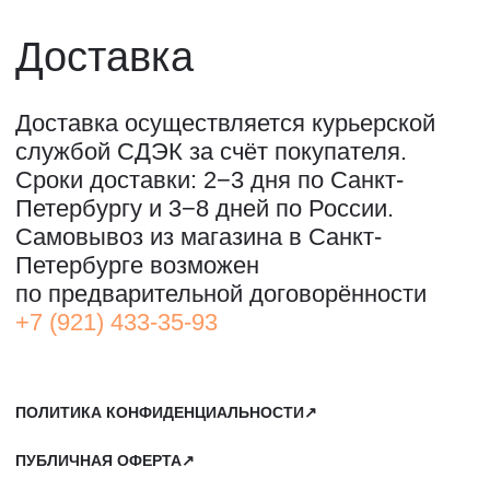
ОООО "СИЛА МЕСТА", ИНН: 7801287990,
ОГРН: 1157847294770, КОНТАКТНЫЙ ТЕЛЕФОН: +79117796395,
ПОЧТА: SHOP@STREET-ART-STORAGE.COM
ВКОНТАКТЕ↗
И
ТЕЛЕГРАМ↗
ПОЧТА:
INFO@STREET-ART-STORAGE.COM
,
PR@STREET-ART-STORAGE.COM
ДЛЯ ЗАПИСИ НА ЭКСКУРСИИ:
+7 921 433-35-93
ПО ВОПРОСАМ ПРИОБРЕТЕНИЯ ИСКУССТВА:
+7 911 779-63-95
САНКТ-ПЕТЕРБУРГ, СЕВКАБЕЛЬ ПОРТ
КОЖЕВЕННАЯ УЛИЦА, 40Е
2-Й ЭТАЖ, ДОМОФОН 19#