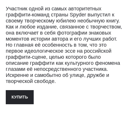
Участник одной из самых авторитетных
граффити-команд страны Spyder выпустил к
своему творческому юбилею необычную книгу.
Как и любое издание, связанное с творчеством,
Доставка
она включает в себя фотографии знаковых
моментов истории автора и его лучших работ.
Доставка осуществляется курьерской
Но главная её особенность в том, что это
службой СДЭК за счёт покупателя.
первое идеологическое эссе на российской
Сроки доставки: 2−3 дня по Санкт-
граффити-сцене, целью которого было
Петербургу и 3−8 дней по России.
описание граффити как культурного феномена
Самовывоз из магазина в Санкт-
Петербурге возможен
глазами её непосредственного участника.
по предварительной договорённости
Искренне и самобытно об улице, дружбе и
+7 (921) 433-35-93
творческой свободе.
ПОЛИТИКА КОНФИДЕНЦИАЛЬНОСТИ↗
КУПИТЬ
ПУБЛИЧНАЯ ОФЕРТА↗