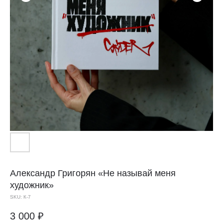
Александр Григорян
«Не называй меня
художник»
SKU:
К-7
3 000
₽