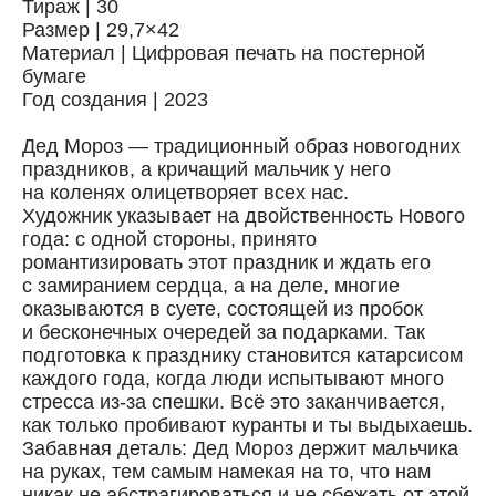
Тираж | 30
Размер | 29,7×42
Материал | Цифровая печать на постерной
бумаге
Год создания | 2023
Дед Мороз — традиционный образ новогодних
праздников, а кричащий мальчик у него
на коленях олицетворяет всех нас.
Художник указывает на двойственность Нового
года: с одной стороны, принято
романтизировать этот праздник и ждать его
с замиранием сердца, а на деле, многие
Доставка
оказываются в суете, состоящей из пробок
и бесконечных очередей за подарками. Так
Доставка осуществляется курьерской
подготовка к празднику становится катарсисом
службой СДЭК за счёт покупателя.
каждого года, когда люди испытывают много
Сроки доставки: 2−3 дня по Санкт-
стресса из-за спешки. Всё это заканчивается,
Петербургу и 3−8 дней по России.
Самовывоз из магазина в Санкт-
как только пробивают куранты и ты выдыхаешь.
Петербурге возможен
Забавная деталь: Дед Мороз держит мальчика
по предварительной договорённости
на руках, тем самым намекая на то, что нам
+7 (921) 433-35-93
никак не абстрагироваться и не сбежать от этой