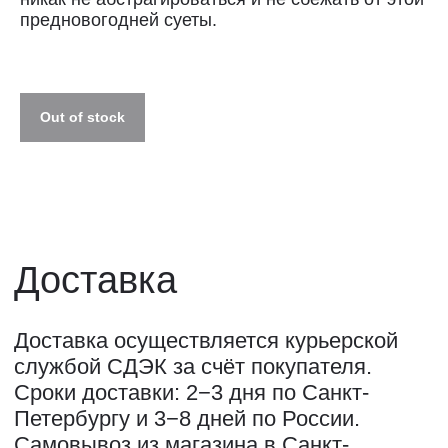
предновогодней суеты.
ПОЛИТИКА КОНФИДЕНЦИАЛЬНОСТИ↗
ПУБЛИЧНАЯ ОФЕРТА↗
Out of stock
ОООО "СИЛА МЕСТА", ИНН: 7801287990,
ОГРН: 1157847294770, КОНТАКТНЫЙ ТЕЛЕФОН: +79117796395,
ПОЧТА: SHOP@STREET-ART-STORAGE.COM
ВКОНТАКТЕ↗
И
ТЕЛЕГРАМ↗
ПОЧТА:
INFO@STREET-ART-STORAGE.COM
,
PR@STREET-ART-STORAGE.COM
ДЛЯ ЗАПИСИ НА ЭКСКУРСИИ:
+7 921 433-35-93
ПО ВОПРОСАМ ПРИОБРЕТЕНИЯ ИСКУССТВА:
+7 911 779-63-95
САНКТ-ПЕТЕРБУРГ, СЕВКАБЕЛЬ ПОРТ
КОЖЕВЕННАЯ УЛИЦА, 40Е
2-Й ЭТАЖ, ДОМОФОН 19#