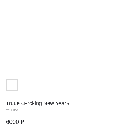
Truue «F*cking New Year»
TRUUE-2
6000
₽