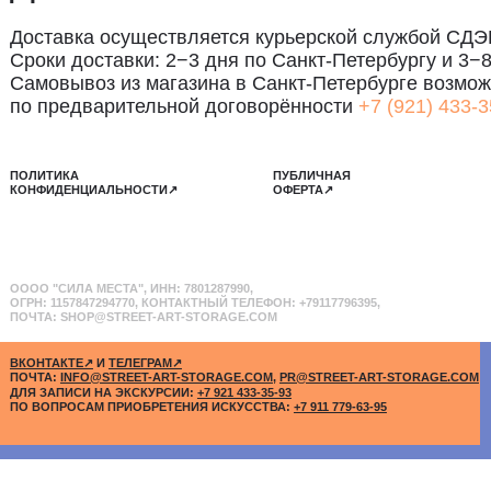
 доставки: 2−3 дня по Санкт-Петербургу и 3−8 дней по Рос
вывоз из магазина в Санкт-Петербурге возможен
редварительной договорённости
+7 (921) 433-35-93
ИКА
ПУБЛИЧНАЯ
ДЕНЦИАЛЬНОСТИ↗
ОФЕРТА↗
ИЛА МЕСТА", ИНН: 7801287990,
157847294770, КОНТАКТНЫЙ ТЕЛЕФОН: +79117796395,
 SHOP@STREET-ART-STORAGE.COM
АКТЕ↗
И
ТЕЛЕГРАМ↗
САНКТ-ПЕТЕРБУР
:
INFO@STREET-ART-STORAGE.COM
,
PR@STREET-ART-STORAGE.COM
КОЖЕВЕННАЯ УЛИ
2-Й ЭТАЖ, ДОМОФ
ПИСИ НА ЭКСКУРСИИ:
+7 921 433-35-93
РОСАМ ПРИОБРЕТЕНИЯ ИСКУССТВА:
+7 911 779-63-95