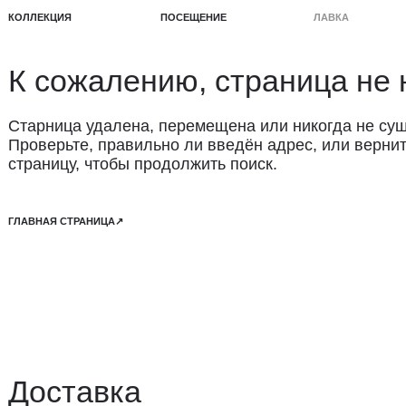
КЦИЯ
ПОСЕЩЕНИЕ
ЛАВКА
ПРОЕКТЫ
сожалению, страница не найде
ница удалена, перемещена или никогда не существовала.
ерьте, правильно ли введён адрес, или вернитесь на глав
ницу, чтобы продолжить поиск.
АЯ СТРАНИЦА↗
ставка
авка осуществляется курьерской службой СДЭК за счёт пок