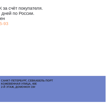
сии.
Г, СЕВКАБЕЛЬ ПОРТ
ЦА, 40Е
ОН 19#