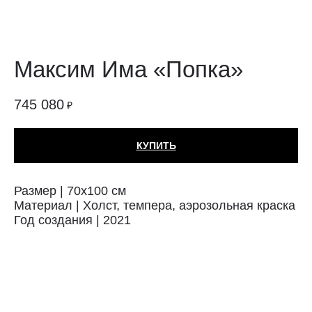
Максим Има «Попка»
745 080
₽
КУПИТЬ
Размер | 70х100 см
Материал | Холст, темпера, аэрозольная краска
Год создания | 2021
Техника: Холст
Автор: Максим Има