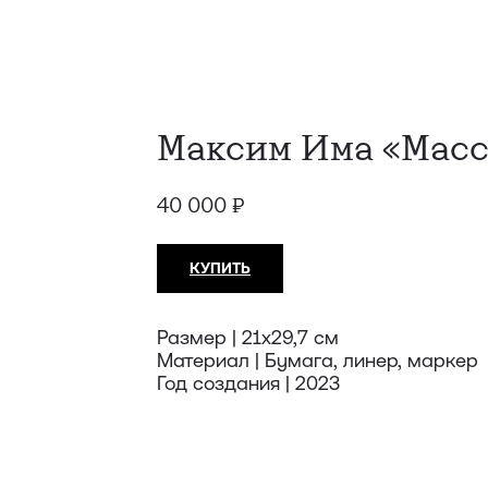
Максим Има «Масс
40 000
₽
КУПИТЬ
Размер | 21x29,7 см
Материал | Бумага, линер, маркер
Год создания | 2023
Техника: Бумага
Автор: Максим Има