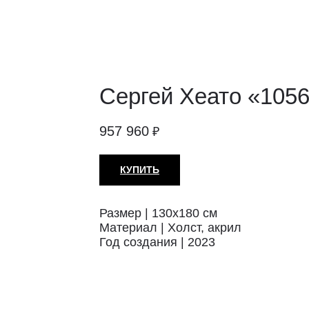
Сергей Хеато «1056
957 960
₽
КУПИТЬ
Размер | 130х180 см
Материал | Холст, акрил
Год создания | 2023
Техника: Холст
Автор: Хеато