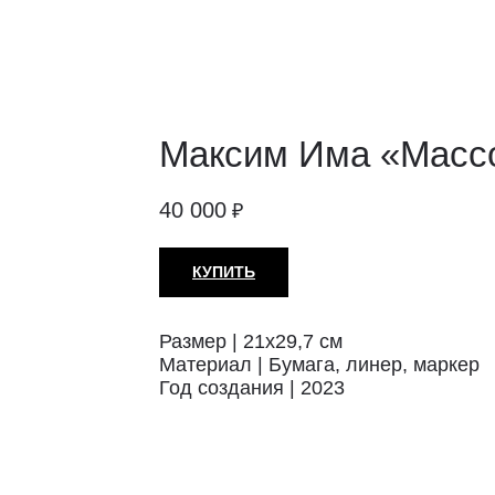
Максим Има «Массо
40 000
₽
КУПИТЬ
Размер | 21x29,7 см
Материал | Бумага, линер, маркер
Год создания | 2023
Техника: Бумага
Автор: Максим Има