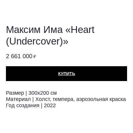
Максим Има «Heart
(Undercover)»
2 661 000
₽
КУПИТЬ
Размер | 300х200 см
Материал | Холст, темпера, аэрозольная краска
Год создания | 2022
Техника: Холст
Автор: Максим Има