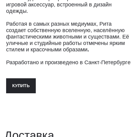
Сроки доставки: 2−3 дня по Санкт-
игровой аксессуар, встроенный в дизайн
Петербургу и 3−8 дней по России.
одежды.
Самовывоз из магазина в Санкт-
Петербурге возможен
Работая в самых разных медиумах, Рита
по предварительной договорённости
создает собственную вселенную, населённую
+7 (921) 433-35-93
фантастическими животными и существами. Её
уличные и студийные работы отмечены ярким
стилем и красочными образами
.
ПОЛИТИКА КОНФИДЕНЦИАЛЬНОСТИ↗
ПУБЛИЧНАЯ ОФЕРТА↗
Разработано и произведено в Санкт-Петербурге
КУПИТЬ
ОООО "СИЛА МЕСТА", ИНН: 7801287990,
ОГРН: 1157847294770, КОНТАКТНЫЙ ТЕЛЕФОН: +79117796395,
ПОЧТА: SHOP@STREET-ART-STORAGE.COM
ВКОНТАКТЕ↗
И
ТЕЛЕГРАМ↗
ПОЧТА:
INFO@STREET-ART-STORAGE.COM
,
PR@STREET-ART-STORAGE.COM
ДЛЯ ЗАПИСИ НА ЭКСКУРСИИ:
+7 921 433-35-93
ПО ВОПРОСАМ ПРИОБРЕТЕНИЯ ИСКУССТВА: