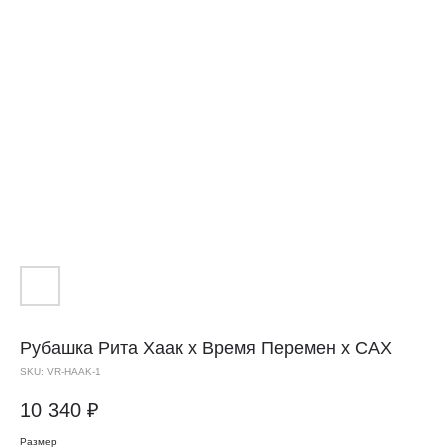
Рубашка
Рита Хаак
х Время Перемен х САХ
SKU:
VR-HAAK-1
10 340
₽
Размер