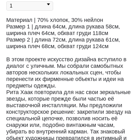
Материал | 70% хлопок, 30% нейлон
Размер 1 | длина 64см, длина рукава 58см,
ширина плеч 64см, обхват груди 118см
Размер 2 | длина 72см, длина рукава 61см,
ширина плеч 68см, обхват груди 124см
В этом проекте искусство дизайна вступило в
диалог с уличным. Мы собрали самобытных
авторов нескольких локальных сцен, чтобы
перенести их фирменные объекты и идеи на
предметы одежды.
Рита Хаак повторила для нас свои зеркальные
звезды, которые прежде были частью её
выставочной инсталляции. Мы предложили
конструкторское решение: закрепили звезду на
Доставка
специальной цепочке, позволив носить её
снаружи или, подобно винтажным часам,
убирать во внутренний карман. Так знаковый
Доставка осуществляется курьерской
объект художницы превратился в интимный и
службой СДЭК за счёт покупателя.