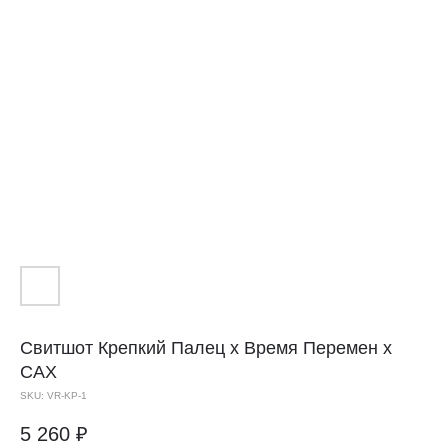
Свитшот
Крепкий Палец
х Время Перемен х
САХ
SKU:
VR-KP-1
5 260
₽