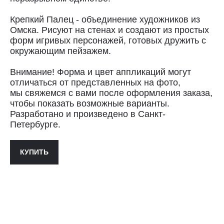
службой СДЭК за счёт покупателя.
Сроки доставки: 2−3 дня по Санкт-
Крепкий Палец - объединение художников из
Петербургу и 3−8 дней по России.
Омска. Рисуют на стенах и создают из простых
Самовывоз из магазина в Санкт-
форм игривых персонажей, готовых дружить с
Петербурге возможен
окружающим пейзажем.
по предварительной договорённости
+7 (921) 433-35-93
Внимание! Форма и цвет аппликаций могут
отличаться от представленных на фото,
ПОЛИТИКА КОНФИДЕНЦИАЛЬНОСТИ↗
мы свяжемся с вами после оформления заказа,
чтобы показать возможные варианты.
ПУБЛИЧНАЯ ОФЕРТА↗
Разработано и произведено в Санкт-
Петербурге.
КУПИТЬ
ОООО "СИЛА МЕСТА", ИНН: 7801287990,
ОГРН: 1157847294770, КОНТАКТНЫЙ ТЕЛЕФОН: +79117796395,
ПОЧТА: SHOP@STREET-ART-STORAGE.COM
ВКОНТАКТЕ↗
И
ТЕЛЕГРАМ↗
ПОЧТА:
INFO@STREET-ART-STORAGE.COM
,
PR@STREET-ART-STORAGE.COM