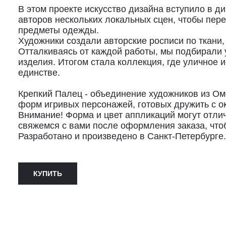
В этом проекте искусство дизайна вступило в 
авторов нескольких локальных сцен, чтобы пер
предметы одежды.
Художники создали авторские росписи по ткани,
Отталкиваясь от каждой работы, мы подбирали 
изделия. Итогом стала коллекция, где уличное 
единстве.
Крепкий Палец - объединение художников из Омс
форм игривых персонажей, готовых дружить с 
Внимание! Форма и цвет аппликаций могут отли
свяжемся с вами после оформления заказа, что
Разработано и произведено в Санкт-Петербурге.
КУПИТЬ
ставка
авка осуществляется курьерской службой СДЭК за счёт пок
 доставки: 2−3 дня по Санкт-Петербургу и 3−8 дней по Рос