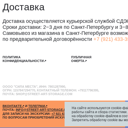
вывоз из магазина в Санкт-Петербурге возможен
редварительной договорённости
+7 (921) 433-35-93
ИКА
ПУБЛИЧНАЯ
ДЕНЦИАЛЬНОСТИ↗
ОФЕРТА↗
ИЛА МЕСТА", ИНН: 7801287990,
157847294770, КОНТАКТНЫЙ ТЕЛЕФОН: +79117796395,
 SHOP@STREET-ART-STORAGE.COM
АКТЕ↗
И
ТЕЛЕГРАМ↗
САНКТ-ПЕТЕРБУР
:
INFO@STREET-ART-STORAGE.COM
,
PR@STREET-ART-STORAGE.COM
КОЖЕВЕННАЯ УЛИ
2-Й ЭТАЖ, ДОМОФ
ПИСИ НА ЭКСКУРСИИ:
+7 921 433-35-93
РОСАМ ПРИОБРЕТЕНИЯ ИСКУССТВА:
+7 911 779-63-95
На сайте используются cookie-фа
работы сайта и сбора статистики
на обработку cookie-файлов в соо
Запретить обработку cookie вы мо