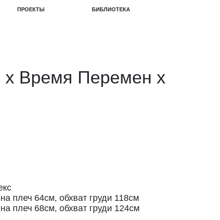
БИБЛИОТЕКА
ц
х Время Перемен х
екс
на плеч 64см, обхват груди 118см
на плеч 68см, обхват груди 124см