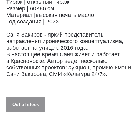
Тираж | открытый тираж
Размер | 60×86 см
Материал |высокая печать,масло
Год создания | 2023
Доставка
Саня Закиров - яркий представитель
направления иронического концептуализма,
Доставка осуществляется курьерской
работает на улице с 2016 года.
службой СДЭК за счёт покупателя.
В настоящее время Саня живет и работает
Сроки доставки: 2−3 дня по Санкт-
в Красноярске. Автор ведет несколько
Петербургу и 3−8 дней по России.
собственных проектов: аукцион, премию имени
Самовывоз из магазина в Санкт-
Петербурге возможен
Сани Закирова, СМИ «Культура 24/7».
по предварительной договорённости
+7 (921) 433-35-93
ПОЛИТИКА КОНФИДЕНЦИАЛЬНОСТИ↗
Out of stock
ПУБЛИЧНАЯ ОФЕРТА↗