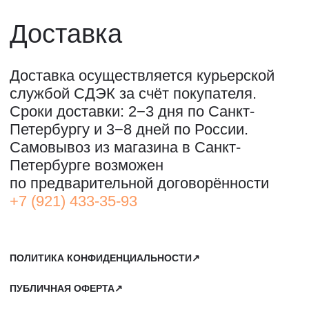
ОООО "СИЛА МЕСТА", ИНН: 7801287990,
ОГРН: 1157847294770, КОНТАКТНЫЙ ТЕЛЕФОН: +79117796395,
ПОЧТА: SHOP@STREET-ART-STORAGE.COM
ВКОНТАКТЕ↗
И
ТЕЛЕГРАМ↗
ПОЧТА:
INFO@STREET-ART-STORAGE.COM
,
PR@STREET-ART-STORAGE.COM
ДЛЯ ЗАПИСИ НА ЭКСКУРСИИ:
+7 921 433-35-93
ПО ВОПРОСАМ ПРИОБРЕТЕНИЯ ИСКУССТВА:
+7 911 779-63-95
САНКТ-ПЕТЕРБУРГ, СЕВКАБЕЛЬ ПОРТ
КОЖЕВЕННАЯ УЛИЦА, 40Е
2-Й ЭТАЖ, ДОМОФОН 19#