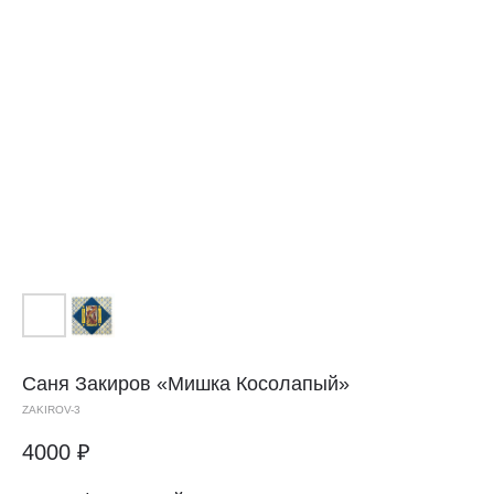
Саня Закиров
«Мишка Косолапый»
ZAKIROV-3
4000
₽