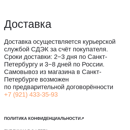
ВКОНТАКТЕ↗
И
ТЕЛЕГРАМ↗
ПОЧТА:
INFO@STREET-ART-STORAGE.COM
,
PR@STREET-ART-STORAGE.COM
ДЛЯ ЗАПИСИ НА ЭКСКУРСИИ:
+7 921 433-35-93
ПО ВОПРОСАМ ПРИОБРЕТЕНИЯ ИСКУССТВА:
+7 911 779-63-95
САНКТ-ПЕТЕРБУРГ, СЕВКАБЕЛЬ ПОРТ
КОЖЕВЕННАЯ УЛИЦА, 40Е
2-Й ЭТАЖ, ДОМОФОН 19#