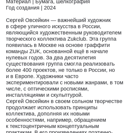
Материал | Бумага, шелкография
Год создания | 2024
Сергей Овсейкин — важнейший художник
в сфере уличного искусства в России,
являющийся художественным руководителем
творческого коллектива Zukclub. Эта группа
появилась в Москве на основе граффити
команды ZUK, оcнованной ещё в начале
нулевых годов. За два десятилетия
существования группа смогла реализовать
более 400 проектов, не только в России, но
и в Европе. Художники часто
экспериментировали с новыми жанрами, в том
числе, с оптическими росписями,
инсталляциями и скульптурой.
Сергей Овсейкин в своем сольном творчестве
продолжает использовать принципы
коллектива, дополняя их новыми
особенностями, например, обращением
к текстоцентричным концептуальным
Доставка
практикам. В его произведениях поэтично-