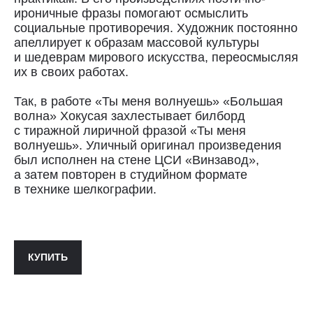
ироничные фразы помогают осмыслить
Доставка осуществляется курьерской
социальные противоречия. Художник постоянно
службой СДЭК за счёт покупателя.
апеллирует к образам массовой культуры
Сроки доставки: 2−3 дня по Санкт-
и шедеврам мирового искусства, переосмысляя
Петербургу и 3−8 дней по России.
их в своих работах.
Самовывоз из магазина в Санкт-
Петербурге возможен
Так, в работе «Ты меня волнуешь» «Большая
по предварительной договорённости
волна» Хокусая захлестывает билборд
+7 (921) 433-35-93
с тиражной лиричной фразой «Ты меня
волнуешь». Уличный оригинал произведения
был исполнен на стене ЦСИ «Винзавод»,
ПОЛИТИКА КОНФИДЕНЦИАЛЬНОСТИ↗
а затем повторен в студийном формате
ПУБЛИЧНАЯ ОФЕРТА↗
в технике шелкографии.
ОООО "СИЛА МЕСТА", ИНН: 7801287990,
ОГРН: 1157847294770, КОНТАКТНЫЙ ТЕЛЕФОН: +79117796395,
КУПИТЬ
ПОЧТА: SHOP@STREET-ART-STORAGE.COM