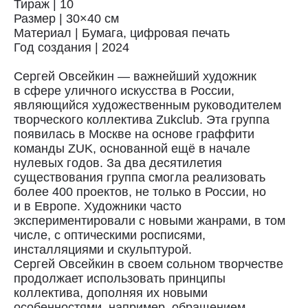
Тираж | 10
Размер | 30×40 см
Материал | Бумага, цифровая печать
Год создания | 2024
Сергей Овсейкин — важнейший художник
в сфере уличного искусства в России,
являющийся художественным руководителем
творческого коллектива Zukclub. Эта группа
появилась в Москве на основе граффити
команды ZUK, оcнованной ещё в начале
нулевых годов. За два десятилетия
существования группа смогла реализовать
более 400 проектов, не только в России, но
и в Европе. Художники часто
экспериментировали с новыми жанрами, в том
числе, с оптическими росписями,
инсталляциями и скульптурой.
Доставка
Сергей Овсейкин в своем сольном творчестве
продолжает использовать принципы
коллектива, дополняя их новыми
Доставка осуществляется курьерской
службой СДЭК за счёт покупателя.
особенностями, например, обращением