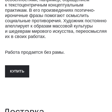
Сроки доставки: 2−3 дня по Санкт-
к текстоцентричным концептуальным
Петербургу и 3−8 дней по России.
практикам. В его произведениях поэтично-
Самовывоз из магазина в Санкт-
ироничные фразы помогают осмыслить
Петербурге возможен
социальные противоречия. Художник постоянно
по предварительной договорённости
апеллирует к образам массовой культуры
+7 (921) 433-35-93
и шедеврам мирового искусства, переосмысляя
их в своих работах.
ПОЛИТИКА КОНФИДЕНЦИАЛЬНОСТИ↗
ПУБЛИЧНАЯ ОФЕРТА↗
Работа продается без рамы.
КУПИТЬ
ОООО "СИЛА МЕСТА", ИНН: 7801287990,
ОГРН: 1157847294770, КОНТАКТНЫЙ ТЕЛЕФОН: +79117796395,
ПОЧТА: SHOP@STREET-ART-STORAGE.COM
ВКОНТАКТЕ↗
И
ТЕЛЕГРАМ↗
ПОЧТА:
INFO@STREET-ART-STORAGE.COM
,
PR@STREET-ART-STORAGE.COM
ДЛЯ ЗАПИСИ НА ЭКСКУРСИИ:
+7 921 433-35-93