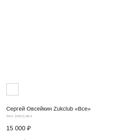
Сергей Овсейкин Zukclub
«Все»
SKU:
ZUKCLUB-4
15 000
₽